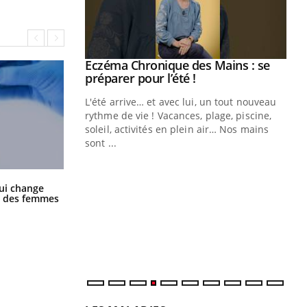
ale : et si on
Eczéma Chronique des Mains : se
Youtube
ube
Youtube
préparer pour l’été !
e diabète de type 2
L'été arrive… et avec lui, un tout nouveau
çues chez les
rythme de vie ! Vacances, plage, piscine,
ez les soignants.
soleil, activités en plein air… Nos mains
sont ...
Di
You
Le 
La sieste empêche-t-elle de dormir
ui change
nom
la nuit ?
ge des femmes
dia
défi