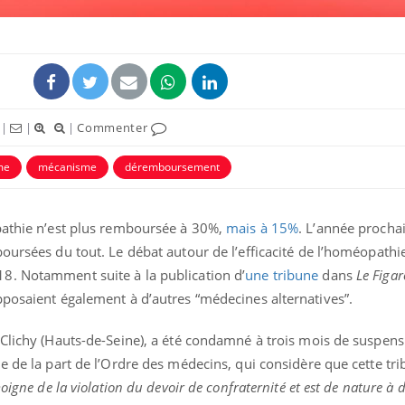
|
|
|
Commenter
me
mécanisme
déremboursement
athie n’est plus remboursée à 30%,
mais à 15%
. L’année prochai
oursées du tout. Le débat autour de l’efficacité de l’homéopathi
La sieste empêche-t-elle
Fortes c
de dormir la nuit ?
pourquo
8. Notamment suite à la publication d’
une tribune
dans
Le Figar
noyade g
pposaient également à d’autres “médecines alternatives”.
 Clichy (Hauts-de-Seine), a été condamné à trois mois de suspen
VIH : la fin du comprimé
Le Viagr
tous les jours se profile-t-
freiner 
e de la part de l’Ordre des médecins, qui considère que cette tri
elle enfin ?
cancer ?
oigne de la violation du devoir de confraternité et est de nature à 