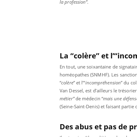
la profession”
.
Cytomégalovirus : ce qui
change dans la prise en
charge des femmes
enceintes
La “colère” et l’“in
En tout, une soixantaine de signatai
homéopathes (SNMHF). Les sanctions 
“
colère
” et l’“
incompréhension
” du col
Van Dessel, est d’ailleurs le trésorier
métier”
de médecin “
mais une défens
(Seine-Saint-Denis) et faisant partie
Des abus et pas de pr