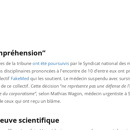
Pourquoi votre ventre
Pourquo
gâche-t-il les premiers
de prot
jours de vos vacances ?
finalem
compréhension”
res de la tribune
ont été poursuivis
par le Syndicat national des 
disciplinaires prononcées à l’encontre de 10 d’entre eux ont p
lectif
FakeMed
qui les soutient. Le médecin suspendu avec sursi
 de ce collectif. Cette décision “
ne représente pas une défense de 
e du corporatisme”
, selon Mathias Wagon, médecin urgentiste à S
 de ceux qui ont reçu un blâme.
euve scientifique