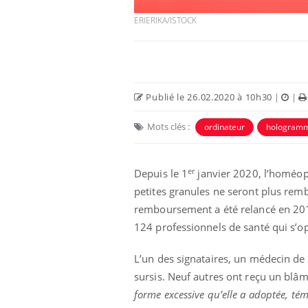
ERIERIKA/ISTOCK
Publié le 26.02.2020 à 10h30
|
|
Mots clés :
ordinateur
hologram
er
Depuis le 1
janvier 2020, l’homéop
petites granules ne seront plus remb
Chikungunya, dengue,
West Nile : que se passe-
remboursement a été relancé en 201
t-il dans le sud de la
124 professionnels de santé qui s’o
France ?
L’un des signataires, un médecin de
Les médicaments GLP-1
protègent-ils aussi les os
sursis. Neuf autres ont reçu un blâm
?
forme excessive qu’elle a adoptée, tém