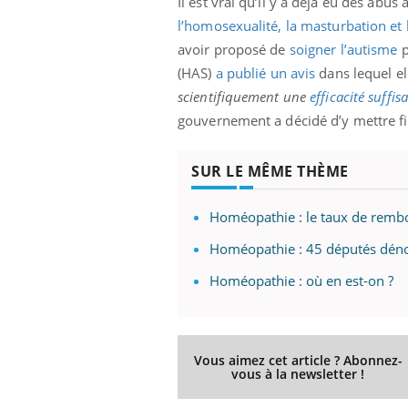
Il est vrai qu’il y a déjà eu des ab
l’homosexualité, la masturbation et l
avoir proposé de
soigner l’autisme
p
(HAS)
a publié un avis
dans lequel el
scientifiquement une
efficacité suffis
gouvernement a décidé d’y mettre fi
SUR LE MÊME THÈME
Homéopathie : le taux de rem
Homéopathie : 45 députés dén
Homéopathie : où en est-on ?
Vous aimez cet article ? Abonnez-
vous à la newsletter !