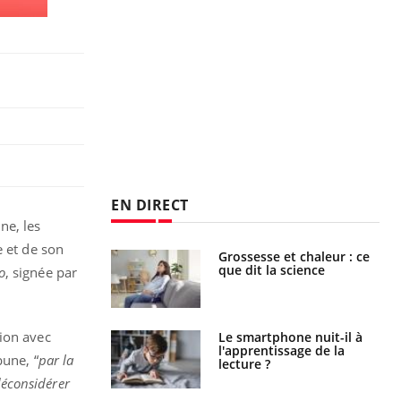
EN DIRECT
ne, les
e et de son
haleurs :
Grossesse et chaleur : ce
i le risque de
que dit la science
o
, signée par
rimpe-t-il ?
sion avec
a pourrait-il
Le smartphone nuit-il à
la propagation du
l'apprentissage de la
bune, “
par la
lecture ?
déconsidérer