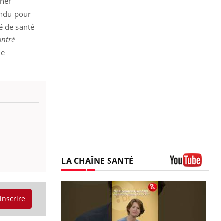
gner
endu pour
é de santé
ntré
le
LA CHAÎNE SANTÉ
Youtube
'inscrire