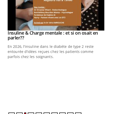
Youtube
Insuline & Charge mentale : et si on osait en
Youtube
Youtube
parler??
En 2026, l'insuline dans le diabète de type 2 reste
entourée d'idées reçues chez les patients comme
parfois chez les soignants.
Ecz
You
pour
L'ét
Vaca
Nos 