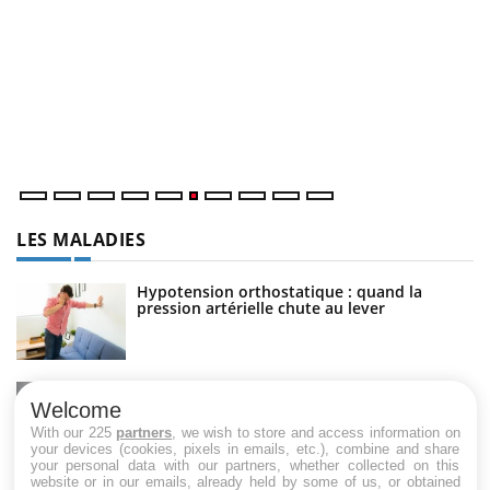
C
Yo
Co
cu
un
LES MALADIES
Hypotension orthostatique : quand la
pression artérielle chute au lever
Drépanocytose : une déformation des
globules rouges aux conséquences graves
Welcome
With our 225
partners
, we wish to store and access information on
your devices (cookies, pixels in emails, etc.), combine and share
your personal data with our partners, whether collected on this
website or in our emails, already held by some of us, or obtained
Maladie de Charcot (Sclérose latérale