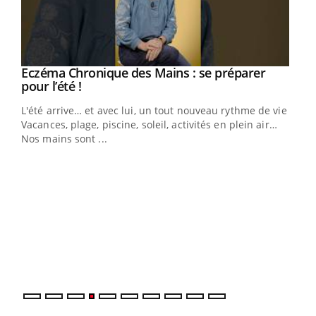
Eczéma Chronique des Mains : se préparer
Youtube
Youtube
pour l’été !
L'été arrive… et avec lui, un tout nouveau rythme de vie !
Vacances, plage, piscine, soleil, activités en plein air…
Nos mains sont ...
Dia
You
Le 
pers
ques