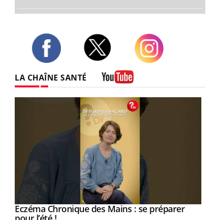
Twitter
Facebook
Instagram
LA CHAÎNE SANTÉ
Youtube
Eczéma Chronique des Mains : se préparer
Youtube
Youtube
pour l’été !