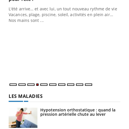
L'été arrive… et avec lui, un tout nouveau rythme de vie !
Vacances, plage, piscine, soleil, activités en plein air…
Nos mains sont ...
Dia
You
Le 
pers
ques
LES MALADIES
Hypotension orthostatique : quand la
pression artérielle chute au lever