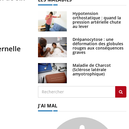
Hypotension
orthostatique : quand la
pression artérielle chute
au lever
Drépanocytose : une
déformation des globules
ernelle
rouges aux conséquences
graves
Maladie de Charcot
(Sclérose latérale
amyotrophique)
J'AI MAL