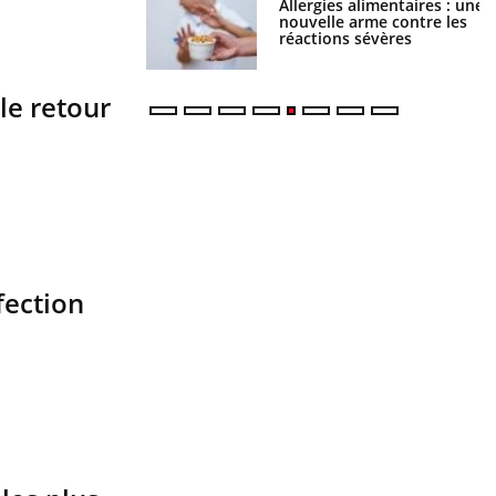
par une tique en
Allergies alimentaires : une
, elle reste dans le
nouvelle arme contre les
ndant 42 jours
réactions sévères
le retour
fection