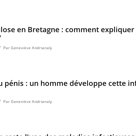
Pourquoi manger moins de
Mordue 
protéines pourrait
vacances
finalement être bénéfique
coma pe
lose en Bretagne : comment expliquer 
?
Par Geneviève Andrianaly
u pénis : un homme développe cette in
Par Geneviève Andrianaly