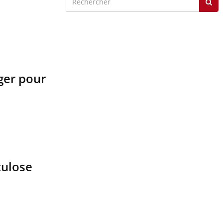
ger pour
culose