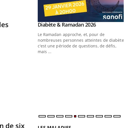
les
Youtube
 Mains : se
Diabète & Ramadan 2026
Youtube
outube
Le Ramadan approche, et, pour de
 un tout nouveau
nombreuses personnes atteintes de diabète,
plage, piscine,
c'est une période de questions, de défis,
 air… Nos mains sont
mais ...
Y
f
U
i
l
p
n de six
LES MALADIES