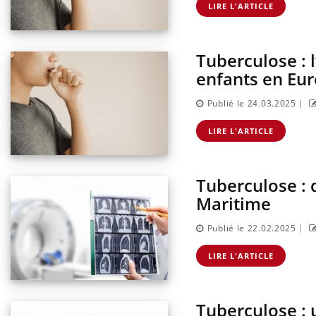
LIRE L'ARTICLE
Tuberculose : 
ins :
Carence en fer : comprendre pour
Insu
Youtube
Yout
tube
Youtube
prévenir
osai
enfants en Eur
es à aborder...
Fatigue, irritabilité, brouillard mental ou
En 20
|
Publié le 24.03.2025
er des questions
même alopécie… Les symptômes de la
reste
st montrer ...
carence en fer sont multiples ce qui la rend
patie
LIRE L'ARTICLE
...
Tuberculose : 
Maritime
|
Publié le 22.02.2025
LIRE L'ARTICLE
Tuberculose : 