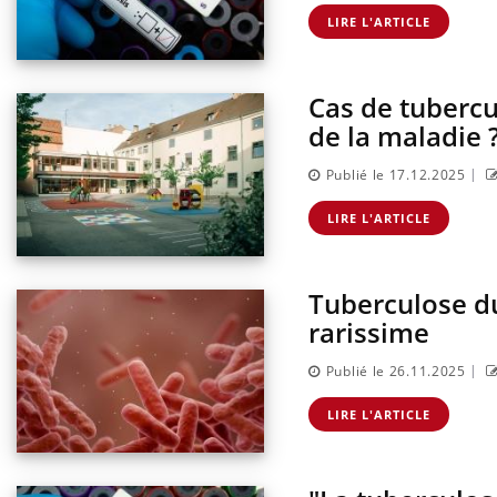
rus : ce qui
Pourquoi votre ventre
la prise en
gâche-t-il les premiers
LIRE L'ARTICLE
 femmes
jours de vos vacances ?
Cas de tubercu
de la maladie 
|
Publié le 17.12.2025
LIRE L'ARTICLE
Tuberculose d
rarissime
|
Publié le 26.11.2025
LIRE L'ARTICLE