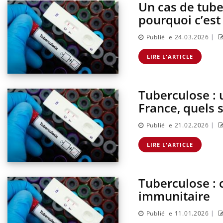
Un cas de tube
pourquoi c’est
|
Publié le 24.03.2026
LIRE L'ARTICLE
Tuberculose : 
France, quels 
|
Publié le 21.02.2026
, dengue,
La sieste empêche-t-elle de
que se passe-t-
dormir la nuit ?
LIRE L'ARTICLE
d de la France ?
Tuberculose : 
ments GLP-1
VIH : la fin du comprimé
 aussi les os ?
tous les jours se profile-t-
immunitaire
elle enfin ?
|
Publié le 11.01.2026