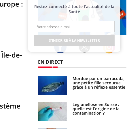
urope :
Restez connecté à toute l’actualité de la
Santé
Publicité
S'INSCRIRE À LA NEWSLETTER
Île-de-
Twitter
Facebook
Instagram
EN DIRECT
e et chaleur : ce
Mordue par un barracuda,
la science
une petite fille secourue
grâce à un réflexe essentiel
ystème
phone nuit-il à
Légionellose en Suisse :
tissage de la
quelle est l’origine de la
?
contamination ?