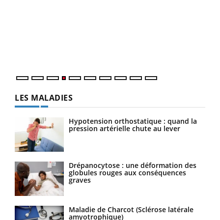
Dia
You
Le 
pers
ques
LES MALADIES
Hypotension orthostatique : quand la
pression artérielle chute au lever
Drépanocytose : une déformation des
globules rouges aux conséquences
graves
Maladie de Charcot (Sclérose latérale
amyotrophique)