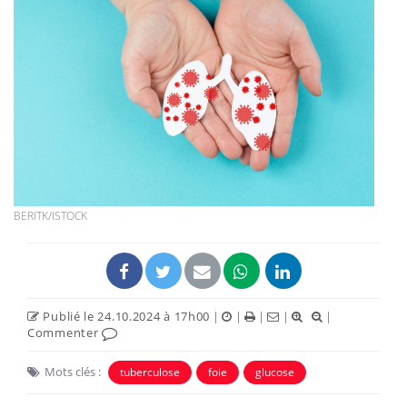
BERITK/ISTOCK
Publié le 24.10.2024 à 17h00
|
|
|
|
|
Commenter
Mots clés :
tuberculose
foie
glucose