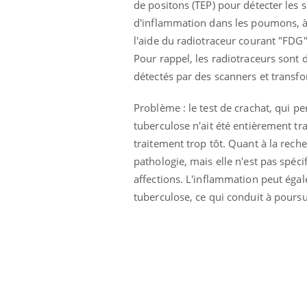
de positons (TEP) pour détecter les 
d'inflammation dans les poumons, 
l'aide du radiotraceur courant "FDG"
Pour rappel, les radiotraceurs sont
détectés par des scanners et trans
Problème : le test de crachat, qui pe
tuberculose n'ait été entièrement tr
traitement trop tôt. Quant à la reche
prendre pour
pathologie, mais elle n'est pas spéci
affections. L'inflammation peut égal
tuberculose, ce qui conduit à pours
llard mental ou
tômes de la
les ce qui la rend
Insuline & Charge mentale : et si on
Ecz
Youtube
You
Youtube
osait en parler??
pré
En 2026, l'insuline dans le diabète de type 2
L'ét
reste entourée d'idées reçues chez les
ryth