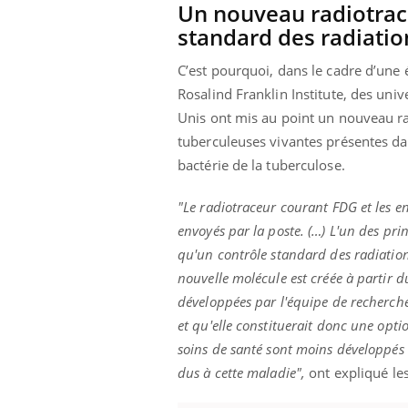
patients comme parfois chez les soignants.
sole
Un nouveau radiotrace
sont
standard des radiatio
C’est pourquoi, dans le cadre d’une
Rosalind Franklin Institute, des univ
Unis ont mis au point un nouveau rad
tuberculeuses vivantes présentes dan
bactérie de la tuberculose.
"Le radiotraceur courant FDG et les 
envoyés par la poste. (…) L'un des pri
qu'un contrôle standard des radiation
nouvelle molécule est créée à partir 
développées par l'équipe de recherche.
et qu'elle constituerait donc une opti
soins de santé sont moins développés 
dus à cette maladie",
ont expliqué le