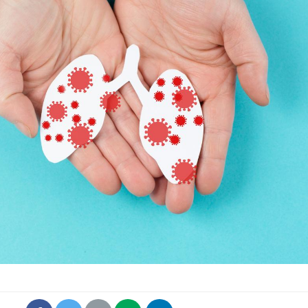
La sieste empêche-t-elle
de dormir la nuit ?
VIH : la fin du comprimé
tous les jours se profile-t-
elle enfin ?
Pourquoi votre ventre
gâche-t-il les premiers
jours de vos vacances ?