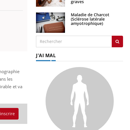
graves
Maladie de Charcot
(Sclérose latérale
amyotrophique)
J'AI MAL
omographie
ans les
rable et va
'inscrire