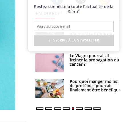
Restez connecté à toute l’actualité de la
Twitter
Facebook
Instagram
Santé
EN DIRECT
Fortes chaleurs :
Grossesse et chaleur : ce
pourquoi le risque de
que dit la science
noyade grimpe-t-il ?
S'INSCRIRE À LA NEWSLETTER
Le Viagra pourrait-il
Le smartphone nuit-il à
freiner la propagation du
l'apprentissage de la
cancer ?
lecture ?
Pourquoi manger moins
Mordue par une tique en
de protéines pourrait
vacances, elle reste dans
finalement être bénéfique
le coma pendant 42 jours