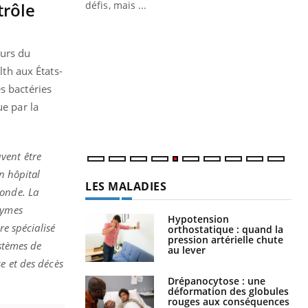
trôle
défis, mais ...
Un « jumeau numérique » pour
CO
Youtube
You
faciliter l’accès à la médecine
eurs du
Youtube
Cou
préventive
nou
lth aux États-
Un établissement lié à un groupe
bou
s bactéries
mutualiste innove en matière de bilan de
épi
ue par la
santé : l'utilisation d'un « jumeau
numérique » permet ...
vent être
n hôpital
LES MALADIES
monde. La
zymes
Hypotension
re spécialisé
orthostatique : quand la
pression artérielle chute
ystèmes de
au lever
e et des décès
Drépanocytose : une
déformation des globules
rouges aux conséquences