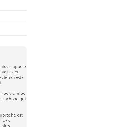
ulose, appelé
nniques et
actérie reste
t.
uses vivantes
de carbone qui
approche est
rd des
n plus