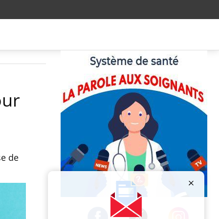
our
se de
Publicité