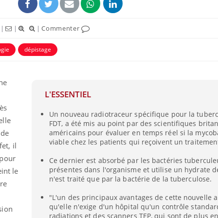
|
|
|
Commenter
gie
dépistage
ne
L'ESSENTIEL
rès
Un nouveau radiotraceur spécifique pour la tuberc
lle
FDT, a été mis au point par des scientifiques brita
 de
américains pour évaluer en temps réel si la mycob
viable chez les patients qui reçoivent un traitemen
et, il
 pour
Ce dernier est absorbé par les bactéries tubercule
présentes dans l'organisme et utilise un hydrate 
int le
n'est traité que par la bactérie de la tuberculose.
re
"L'un des principaux avantages de cette nouvelle 
qu'elle n'exige d'un hôpital qu'un contrôle standa
sion
radiations et des scanners TEP, qui sont de plus e