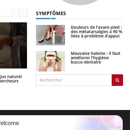
SYMPTÔMES
Douleurs de l’avant-pied :
des métatarsalgies à 90 %
liées à problème d’appui
Mauvaise haleine : il faut
améliorer l’hygiène
bucco-dentaire
Comment oublier les écrans en
 jus naturel
vacances ?
chercheurs
elcome
ER