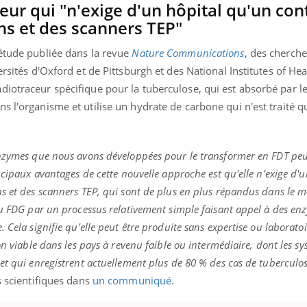
il, activités en plein air… Nos mains
ur qui "n'exige d'un hôpital qu'un con
 ...
ns et des scanners TEP"
 étude publiée dans la revue
Nature Communications
, des cherch
ersités d'Oxford et de Pittsburgh et des National Institutes of Hea
iotraceur spécifique pour la tuberculose, qui est absorbé par le
s l'organisme et utilise un hydrate de carbone qui n'est traité q
enzymes que nous avons développées pour le transformer en FDT peu
ncipaux avantages de cette nouvelle approche est qu'elle n'exige d'u
s et des scanners TEP, qui sont de plus en plus répandus dans le 
du FDG par un processus relativement simple faisant appel à des en
 Cela signifie qu'elle peut être produite sans expertise ou laboratoi
on viable dans les pays à revenu faible ou intermédiaire, dont les s
et qui enregistrent actuellement plus de 80 % des cas de tuberculos
s scientifiques dans
un communiqué
.