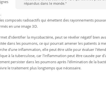
signes
répandus dans le monde."
à
.
 des composés radioactifs qui émettent des rayonnements pouvan
formés en une image 3D.
rmet d’identifier la mycobactérie, peut se révéler négatif bien av
aitée dans les poumons, ce qui pourrait amener les patients à met
rche d'une inflammation, elle peut être utile pour évaluer l'éten
fique à la tuberculose, car l'inflammation peut être causée par d'
ement persister dans les poumons après l'élimination de la bacté
uivre le traitement plus longtemps que nécessaire.
éma Chronique des Mains : se
tube
Youtube
parer pour l’été !
é arrive… et avec lui, un tout nouveau
me de vie ! Vacances, plage, piscine,