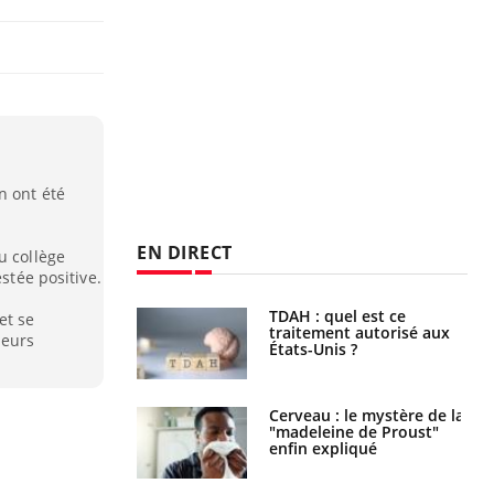
n ont été
EN DIRECT
u collège
estée positive.
s alimentaires :
TDAH : quel est ce
et se
velle arme contre
traitement autorisé aux
leurs
tions sévères
États-Unis ?
 gérer le
Cerveau : le mystère de la
 des enfants en
"madeleine de Proust"
s ?
enfin expliqué