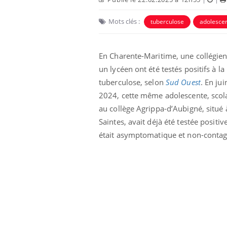
Mots clés :
tuberculose
adolesce
En Charente-Maritime, une collégien
un lycéen ont été testés positifs à la
tuberculose, selon
Sud Ouest
. En jui
2024, cette même adolescente, scol
au collège Agrippa-d’Aubigné, situé 
Saintes, avait déjà été testée positiv
était asymptomatique et non-contag
 votre ventre
Pourquoi manger moins
l les premiers
de protéines pourrait
 vos vacances ?
finalement être bénéfique
aleurs :
Grossesse et chaleur : ce
 le risque de
que dit la science
rimpe-t-il ?