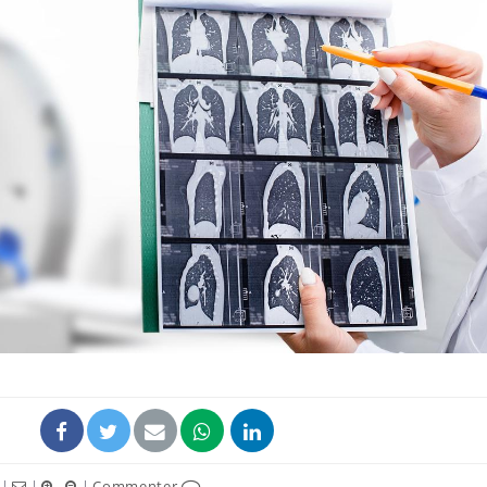
|
|
|
Commenter