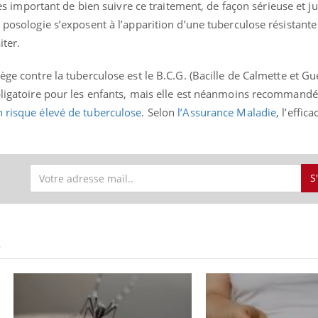
très important de bien suivre ce traitement, de façon sérieuse et j
a posologie s’exposent à l’apparition d’une tuberculose résistant
iter.
Youtube
bète & Ramadan 2026
Un « jumeau numériq
tube
Youtube
ège contre la tuberculose est le B.C.G. (Bacille de Calmette et Gu
faciliter l’accès à la 
Ramadan approche, et, pour de
Youtube
préventive
obligatoire pour les enfants, mais elle est néanmoins recommandé
breuses personnes atteintes de
n risque élevé de tuberculose
. Selon
l’Assurance Maladie
, l’effic
Un établissement lié à u
ète, c'est une période de questions, de
mutualiste innove en mat
s, mais ...
santé : l'utilisation d'un 
numérique » permet ...
S
S