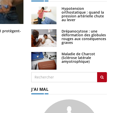
Hypotension
orthostatique : quand la
pression artérielle chute
au lever
Cytomégalovirus : ce qui change
1 protègent-
Drépanocytose : une
dans la prise en charge des femmes
déformation des globules
enceintes
rouges aux conséquences
graves
Maladie de Charcot
(Sclérose latérale
amyotrophique)
J'AI MAL