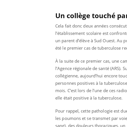
 pourrait-il
Le smartphone nuit-il à
la propagation du
l'apprentissage de la
Un collège touché pa
lecture ?
Cela fait donc deux années consécuti
l’établissement scolaire est confront
un parent d’élève à Sud Ouest. Au pr
été le premier cas de tuberculose re
À la suite de ce premier cas, une ca
l’Agence régionale de santé (ARS). Su
collégienne, aujourd’hui encore touc
personnes positives à la tuberculose 
mois. C’est lors de l’une de ces rad
elle était positive à la tuberculose.
Pour rappel, cette pathologie est d
les poumons et se transmet par voie
sang), des douleurs thoraciques, un é