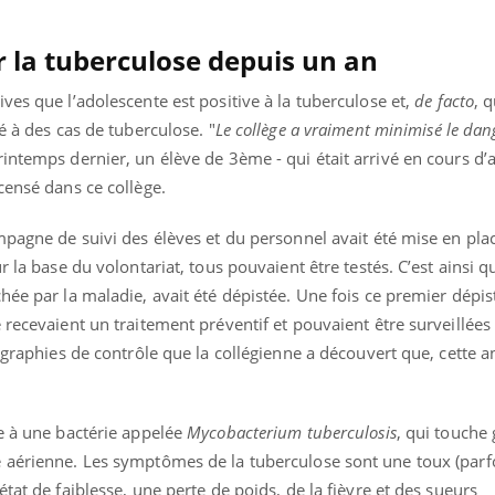
Légionellose en Suisse :
Bilan pr
quelle est l’origine de la
les kiné
r la tuberculose depuis un an
contamination ?
bientôt 
ves que l’adolescente est positive à la tuberculose et,
de facto
, 
é à des cas de tuberculose. "
Le collège a vraiment minimisé le dan
intemps dernier, un élève de 3ème - qui était arrivé en cours d’a
censé dans ce collège.
mpagne de suivi des élèves et du personnel avait été mise en pla
r la base du volontariat, tous pouvaient être testés. C’est ainsi q
hée par la maladie, avait été dépistée.
Une fois ce premier dépist
recevaient un traitement préventif et pouvaient être surveillées 
iographies de contrôle que la collégienne a découvert que, cette 
ue à une bactérie appelée
Mycobacterium tuberculosis
, qui touche
 aérienne. Les symptômes de la tuberculose sont une toux (parf
tat de faiblesse, une perte de poids, de la fièvre et des sueurs