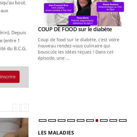
usqu’au bout.
e aux
Youtube
ue » pour
COUP DE FOOD sur le diabète
Youtube
érin). Depuis
médecine
Coup de food sur le diabète, c'est votre
e (entre 1
nouveau rendez-vous culinaire qui
acité du B.C.G.
n groupe
bouscule les idées reçues ! Dans cet
ière de bilan de
épisode, une ...
« jumeau
Qu
You
êtr
'inscrire
"Le
qua
Doc
dir
LES MALADIES