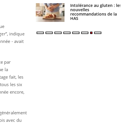
évention : ce que
Intolérance au gluten : les
s pourront
nouvelles
faire
recommandations de la
HAS
que
ger
”, indique
nnée - avait
ce par
ue la
age fait, les
tous les six
année encore,
 généralement
ois avec du