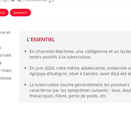
nce
poumon
ne et
L'ESSENTIEL
n
En Charente-Maritime, une collégienne et un lycée
arisée
testés positifs à la tuberculose.
à
En juin 2024, cette même adolescente, scolarisée a
e mais
Agrippa-d’Aubigné, situé à Saintes, avait déjà été t
ieuse.
Mordue par une tique en
Allergie
La tuberculose touche généralement les poumons 
vacances, elle reste dans
une nou
caractérise par les symptômes suivants : toux, dou
le coma pendant 42 jours
les réac
thoraciques, fièvre, perte de poids, etc.
Mordue par un
Comment
barracuda, une petite fille
sommeil
secourue grâce à un
vacance
réflexe essentiel