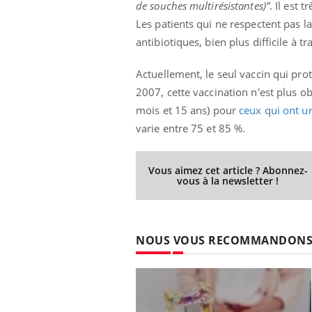
de souches multirésistantes)”
. Il est 
Les patients qui ne respectent pas l
antibiotiques, bien plus difficile à tra
ale : et si on
Eczéma Chronique des Mains : se
Dia
Youtube
You
Actuellement, le seul vaccin qui prot
ube
Youtube
préparer pour l’été !
Le 
2007, cette vaccination n'est plus 
 diabète de type 2
L'été arrive… et avec lui, un tout nouveau
nom
mois et 15 ans) pour
ceux qui ont u
ues chez les
rythme de vie ! Vacances, plage, piscine,
diab
varie entre 75 et 85 %.
ez les soignants.
soleil, activités en plein air… Nos mains
défi
sont ...
Vous aimez cet article ? Abonnez-
vous à la newsletter !
NOUS VOUS RECOMMANDON