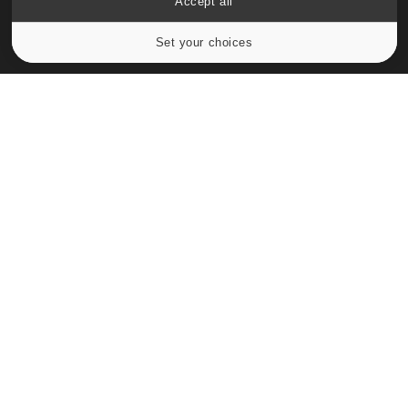
Accept all
Set your choices
Cookies settings
Le site santé de référence avec chaque jour toute l'actualité
médicale decryptée par des médecins en exercice et les
conseils des meilleurs spécialistes.
À PROPOS
Données personnelles et cookies
Qui sommes-nous
Conditions d'utilisation
Plan du site
Mentions Légales
Nous contacter