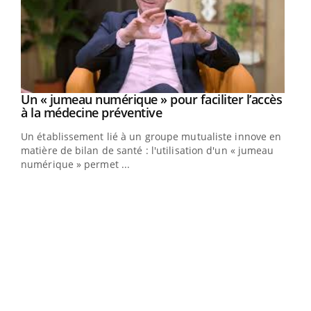
Un « jumeau numérique » pour faciliter l’accès
Youtube
Youtube
à la médecine préventive
Un établissement lié à un groupe mutualiste innove en
e
matière de bilan de santé : l'utilisation d'un « jumeau
numérique » permet ...
COU
You
Coup
vous
épis