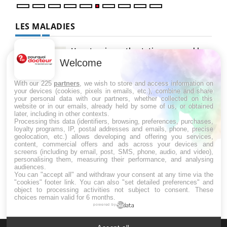
LES MALADIES
Hypotension orthostatique : quand la
pression artérielle chute au lever
Welcome
With our 225
partners
, we wish to store and access information on
your devices (cookies, pixels in emails, etc.), combine and share
Drépanocytose : une déformation des
your personal data with our partners, whether collected on this
globules rouges aux conséquences
website or in our emails, already held by some of us, or obtained
graves
later, including in other contexts.
Processing this data (identifiers, browsing, preferences, purchases,
loyalty programs, IP, postal addresses and emails, phone, precise
geolocation, etc.) allows developing and offering you services,
Maladie de Charcot (Sclérose latérale
content, commercial offers and ads across your devices and
amyotrophique)
screens (including by email, post, SMS, phone, audio, and video),
personalising them, measuring their performance, and analysing
audiences.
You can "accept all" and withdraw your consent at any time via the
"cookies" footer link
. You can also "set detailed preferences" and
object to processing activities not subject to consent. These
choices remain valid for 6 months.
powered by