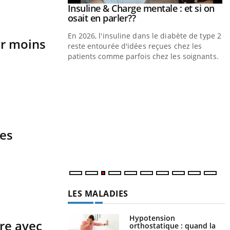
Insuline & Charge mentale : et si on
Youtube
Youtube
osait en parler??
En 2026, l'insuline dans le diabète de type 2
er moins
reste entourée d'idées reçues chez les
patients comme parfois chez les soignants.
Y
p
L
r
s
des
..
LES MALADIES
Hypotension
ire avec
orthostatique : quand la