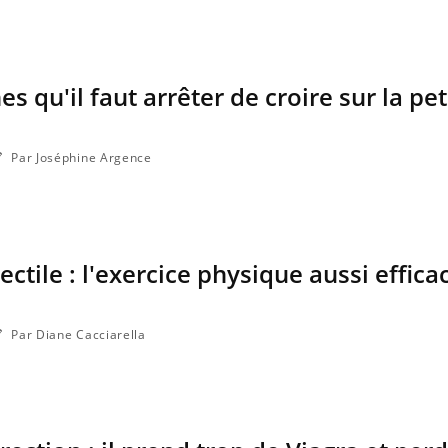
es qu'il faut arrêter de croire sur la pet
Les crises d’angoisse
Éclipse 
peuvent-elles survenir
“Des ver
sans raison apparente ?
indispen
santé d
Par Joséphine Argence
Fatigue en vacances :
Les tro
normal ou signe d’une
modifien
maladie ?
ctile : l'exercice physique aussi effica
Et si les caries pouvaient
Mon enfa
bientôt disparaître sans
sensibl
plombage ?
très em
Par Diane Cacciarella