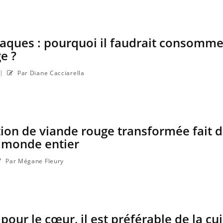
ma Chronique des Mains :
ube
Youtube
iquer ma maladie
a des sujets qui sont faciles à aborder...
iaques : pourquoi il faudrait consomm
res non ! D'un côté, poser des questions
e ?
a maladie d'un proche c'est montrer ...
|
Par Diane Cacciarella
on de viande rouge transformée fait 
e monde entier
Par Mégane Fleury
pour le cœur, il est préférable de la cu