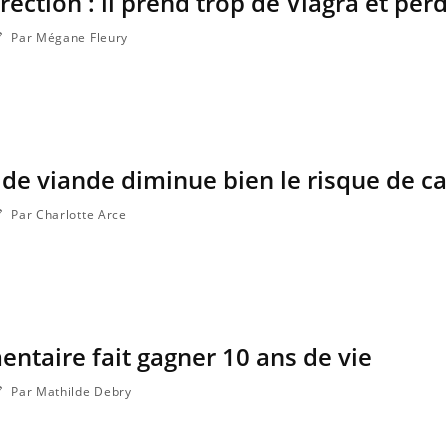
rection : il prend trop de Viagra et perd
Par Mégane Fleury
de viande diminue bien le risque de c
Par Charlotte Arce
Carence en fer : com
Youtube
Youtube
prévenir
entaire fait gagner 10 ans de vie
Fatigue, irritabilité, brou
même alopécie… Les symp
Par Mathilde Debry
carence en fer sont multip
...