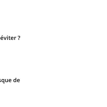
éviter ?
sque de