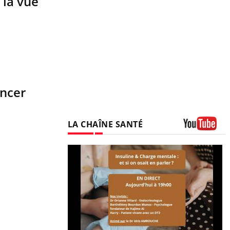
 la vue
ancer
LA CHAÎNE SANTÉ
Youtube
prendre pour
illard mental ou
tômes de la
les ce qui la rend