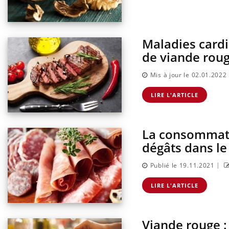
Eczé
Yout
expl
Il y 
Maladies card
d'aut
de viande roug
sur l
Mis à jour le 02.01.2022
LIRE L'ARTICLE
La consommati
dégâts dans l
|
Publié le 19.11.2021
LIRE L'ARTICLE
Viande rouge : 