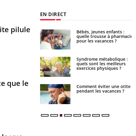
EN DIRECT
ite pilule
solaire du 12 août :
Bébés, jeunes enfants :
res adaptés, c'est
quelle trousse à pharmacie
sable pour la
pour les vacances ?
es yeux”
ubles du sommeil
Syndrome métabolique :
t votre cerveau !
quels sont les meilleurs
exercices physiques ?
ce que le
nt est-il trop
Comment éviter une otite
e ou simplement
pendant les vacances ?
pathique ?