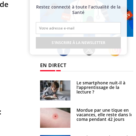
 de
Restez connecté à toute l’actualité de la
Santé
Publicité
S'INSCRIRE À LA NEWSLETTER
Twitter
Facebook
Instagram
EN DIRECT
a pourrait-il freiner
Le smartphone nuit-il à
gation du cancer ?
l'apprentissage de la
lecture ?
:
i manger moins de
Mordue par une tique en
s pourrait
vacances, elle reste dans le
ent être bénéfique
coma pendant 42 jours