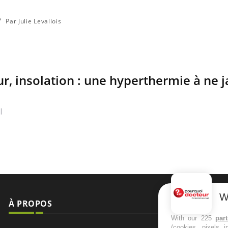
Par Julie Levallois
r, insolation : une hyperthermie à ne 
|
W
À PROPOS
NEWSLETT
With our 225
par
(cookies, pixels 