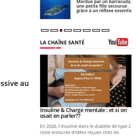
e et chaleur : ce
Mordue par un barracuda,
la science
une petite fille secourue
grâce à un réflexe essentiel
LA CHAÎNE SANTÉ
Youtube
essive au
prendre pour
Insuline & Charge mentale : et si on
Youtube
Youtube
osait en parler??
illard mental ou
En 2026, l'insuline dans le diabète de type 2
tômes de la
reste entourée d'idées reçues chez les