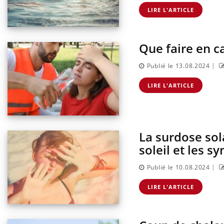
LIRE L'ARTICLE
Que faire en c
|
Publié le 13.08.2024
LIRE L'ARTICLE
La surdose sol
soleil et les 
|
Publié le 10.08.2024
Eczé
Yout
LIRE L'ARTICLE
expl
Il y 
d'aut