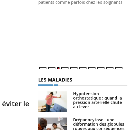
les ce qui la rend
patients comme parfois chez les soignants.
Y
p
L
r
s
..
LES MALADIES
Hypotension
orthostatique : quand la
 éviter le
pression artérielle chute
au lever
Drépanocytose : une
déformation des globules
rouges aux conséquences