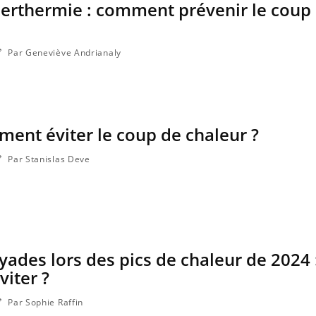
perthermie : comment prévenir le coup
Par Geneviève Andrianaly
ment éviter le coup de chaleur ?
Par Stanislas Deve
VIH : la fin du comprimé
Le Viagr
tous les jours se profile-t-
la propa
elle enfin ?
ades lors des pics de chaleur de 2024 
Pourquoi votre ventre
Pourquo
gâche-t-il les premiers
protéine
iter ?
jours de vos vacances ?
finalem
Par Sophie Raffin