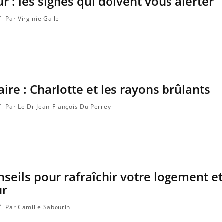
r : les signes qui doivent vous alerter
a maladie d'un proche c'est montrer ...
carence en fer sont multip
...
Par Virginie Galle
ire : Charlotte et les rayons brûlants
Par Le Dr Jean-François Du Perrey
nseils pour rafraîchir votre logement et
ur
Par Camille Sabourin