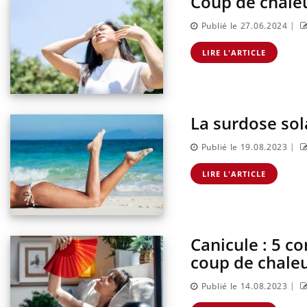
Coup de chaleu
sur l
|
Publié le 27.06.2024
LIRE L'ARTICLE
La surdose sola
|
Publié le 19.08.2023
LIRE L'ARTICLE
Canicule : 5 co
coup de chale
|
Publié le 14.08.2023