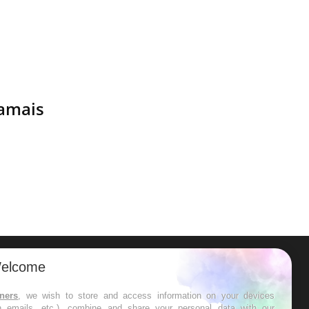
jamais
elcome
ER
tners
, we wish to store and access information on your devices
in emails, etc.), combine and share your personal data with our