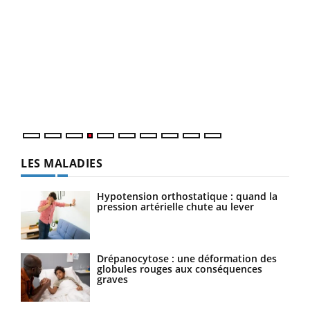
Dia
You
Le 
pers
ques
LES MALADIES
Hypotension orthostatique : quand la
pression artérielle chute au lever
Drépanocytose : une déformation des
globules rouges aux conséquences
graves