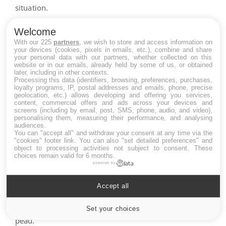
situation.
Enfin, il est important de noter que l'utilisation de la
Welcome
With our 225
partners
, we wish to store and access information on
crème solaire est seulement une partie de la protection
your devices (cookies, pixels in emails, etc.), combine and share
solaire globale.
your personal data with our partners, whether collected on this
website or in our emails, already held by some of us, or obtained
later, including in other contexts.
Processing this data (identifiers, browsing, preferences, purchases,
loyalty programs, IP, postal addresses and emails, phone, precise
geolocation, etc.) allows developing and offering you services,
content, commercial offers and ads across your devices and
Quels vêtements pour se
screens (including by email, post, SMS, phone, audio, and video),
personalising them, measuring their performance, and analysing
protéger ?
audiences.
You can "accept all" and withdraw your consent at any time via the
"cookies" footer link
. You can also "set detailed preferences" and
Pour vous protéger du soleil, voici quelques conseils
object to processing activities not subject to consent. These
choices remain valid for 6 months.
sur les vêtements à choisir :
powered by
-
Optez pour des vêtements à manches longues,
Accept all
ils offrent une meilleure protection contre les rayons
du soleil en couvrant une plus grande partie de votre
Set your choices
Cookies settings
peau.