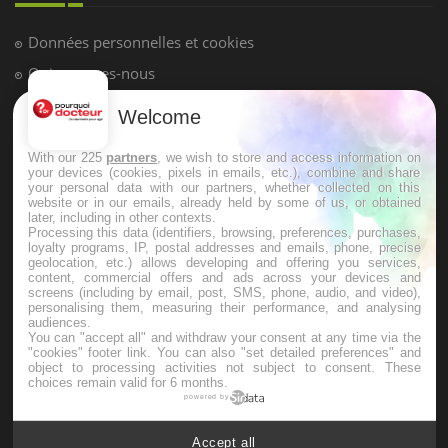
Hypotension orthostatique : quand la
pression artérielle chute au lever
Welcome
Drépanocytose : une déformation des
globules rouges aux conséquences
graves
With our 225
partners
, we wish to store and access information on
your devices (cookies, pixels in emails, etc.), combine and share
your personal data with our partners, whether collected on this
website or in our emails, already held by some of us, or obtained
Maladie de Charcot (Sclérose latérale
later, including in other contexts.
amyotrophique)
Processing this data (identifiers, browsing, preferences, purchases,
loyalty programs, IP, postal addresses and emails, phone, precise
geolocation, etc.) allows developing and offering you services,
content, commercial offers and ads across your devices and
screens (including by email, post, SMS, phone, audio, and video),
personalising them, measuring their performance, and analysing
audiences.
You can "accept all" and withdraw your consent at any time via the
"cookies" footer link
. You can also "set detailed preferences" and
object to processing activities not subject to consent. These
choices remain valid for 6 months.
powered by
Accept all