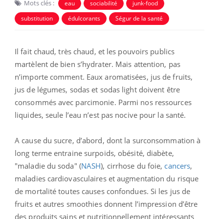
Mots clés :
eau
sociabilité
junk-food
substitution
édulcorants
Ségur de la santé
Il fait chaud, très chaud, et les pouvoirs publics
martèlent de bien s’hydrater. Mais attention, pas
n’importe comment. Eaux aromatisées, jus de fruits,
jus de légumes, sodas et sodas light doivent être
consommés avec parcimonie. Parmi nos ressources
liquides, seule l’eau n’est pas nocive pour la santé.
A cause du sucre, d’abord, dont la surconsommation à
long terme entraine surpoids, obésité, diabète,
"maladie du soda" (
NASH
), cirrhose du foie,
cancers
,
maladies cardiovasculaires et augmentation du risque
de mortalité toutes causes confondues. Si les jus de
fruits et autres smoothies donnent l’impression d’être
des produits sains et nutritionnellement intéressants