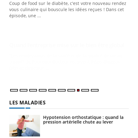
ndez-
"Les rendez-vous de la santé et de la qualité de vie au
cet
travail" de Pourquoi Docteur reçoivent Régis Blugeon,
DRH et directeur ...
Ecz
You
(3/3
Dans
vous
quot
LES MALADIES
Hypotension orthostatique : quand la
pression artérielle chute au lever