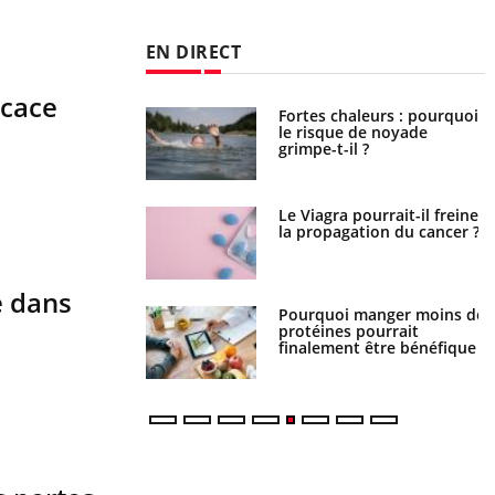
EN DIRECT
icace
Fortes chaleurs : pourquoi
Grossesse et chaleur : ce
le risque de noyade
que dit la science
grimpe-t-il ?
Le Viagra pourrait-il freiner
Le smartphone nuit-il à
la propagation du cancer ?
l'apprentissage de la
lecture ?
e dans
Pourquoi manger moins de
Mordue par une tique en
protéines pourrait
vacances, elle reste dans le
finalement être bénéfique
coma pendant 42 jours