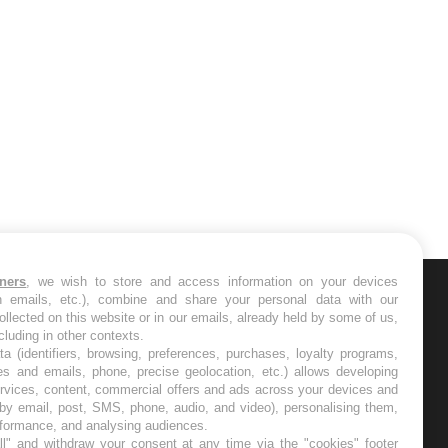
tners
, we wish to store and access information on your devices
ER
in emails, etc.), combine and share your personal data with our
ollected on this website or in our emails, already held by some of us,
ncluding in other contexts.
s les semaines les meilleures
ta (identifiers, browsing, preferences, purchases, loyalty programs,
es and emails, phone, precise geolocation, etc.) allows developing
ervices, content, commercial offers and ads across your devices and
 by email, post, SMS, phone, audio, and video), personalising them,
rformance, and analysing audiences.
l" and withdraw your consent at any time via the "cookies" footer