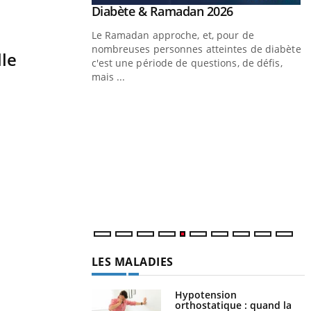
Youtube
Diabète & Ramadan 2026
Un « jumeau numérique » pour
Youtube
Youtube
faciliter l’accès à la médecine
Le Ramadan approche, et, pour de
Youtube
préventive
nombreuses personnes atteintes de diabète,
lle
Un établissement lié à un groupe mutualiste
c'est une période de questions, de défis,
innove en matière de bilan de santé :
mais ...
l'utilisation d'un « jumeau numérique »
permet ...
Y
C
n
l
LES MALADIES
Hypotension
orthostatique : quand la
pression artérielle chute