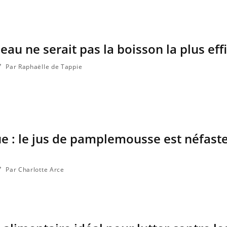
'eau ne serait pas la boisson la plus eff
La sieste empêche-t-elle de
dormir la nuit ?
Par Raphaëlle de Tappie
VIH : la fin du comprimé
tous les jours se profile-t-
elle enfin ?
e : le jus de pamplemousse est néfast
Pourquoi votre ventre
gâche-t-il les premiers
jours de vos vacances ?
Par Charlotte Arce