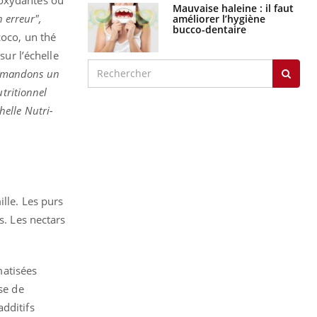
ioxydantes ou
graves
n erreur",
Maladie de Charcot
coco, un thé
(Sclérose latérale
sur l’échelle
amyotrophique)
emandons un
utritionnel
helle Nutri-
J'AI MAL
ille. Les purs
s. Les nectars
matisées
se de
dditifs