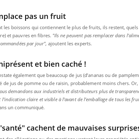
ients comme parfois chez les soignants.
soleil, activités en plein
sont ...
mplace pas un fruit
nt les boissons qui contiennent le plus de fruits, ils restent, quels 
e) et pauvres en fibres.
"Ils ne peuvent pas remplacer dans l’alim
recommandées par jour",
ajoutent les experts.
présent et bien caché !
nstate également que beaucoup de jus (d’ananas ou de pample
 de jus de pomme ou de raisin, probablement moins chers. Or, 
ous demandons aux industriels et distributeurs plus de transparenc
ndication claire et visible à l’avant de l’emballage de tous les fruit
dans un communiqué.
 "santé" cachent de mauvaises surprise