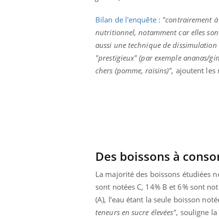
Bilan de l'enquête
:
"contrairement à
nutritionnel, notamment car elles sont
aussi une technique de dissimulation ut
"prestigieux" (par exemple ananas/gin
chers (pomme, raisins)",
ajoutent les 
Carence en fer : comprendre pour
Youtube
Youtube
prévenir
Fatigue, irritabilité, brouillard mental ou
même alopécie… Les symptômes de la
Des boissons à cons
carence en fer sont multiples ce qui la rend
...
La majorité des boissons étudiées n
 Mains :
Ins
You
Youtube
osa
sont notées C, 14% B et 6% sont not
(A), l’eau étant la seule boisson not
aciles à aborder...
En 2
teneurs en sucre élevées",
souligne la
poser des
rest