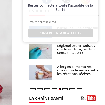
Restez connecté à toute l’actualité de la
Twitter
Facebook
Instagram
Santé
EN DIRECT
e et chaleur : ce
Mordue par un
la science
barracuda, une petite fille
secourue grâce à un
S'INSCRIRE À LA NEWSLETTER
réflexe essentiel
phone nuit-il à
Légionellose en Suisse :
tissage de la
quelle est l’origine de la
?
contamination ?
par une tique en
Allergies alimentaires :
, elle reste dans
une nouvelle arme contre
 pendant 42 jours
les réactions sévères