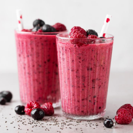
Fortes chaleurs :
Grossess
pourquoi le risque de
que dit 
noyade grimpe-t-il ?
Le Viagra pourrait-il
Le smart
freiner la propagation du
l'appren
cancer ?
lecture 
Pourquoi manger moins
Mordue 
de protéines pourrait
vacances
finalement être bénéfique
le coma