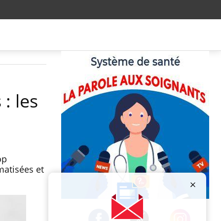
: les
op
matisées et
Publicité