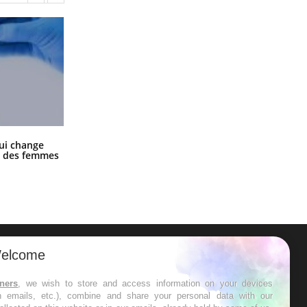
La sieste empêche-t-elle de dormir
ui change
la nuit ?
ge des femmes
elcome
ER
tners
, we wish to store and access information on your devices
in emails, etc.), combine and share your personal data with our
s les semaines les meilleures