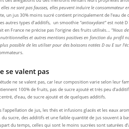
t des allégations ou des mentions ventant leurs propriétés ant
i elles ne sont pas fausses, elles peuvent induire le consommateur e
ête, un jus 30% moins sucré contient principalement de l’eau de 
es autres types d’additifs, un smoothie
"antioxydant"
est noté D 
it en France ne précise pas l’origine des fruits utilisés...
"Nous d
utritionnelles et autres mentions positives en fonction du profil n
 plus possible de les utiliser pour des boissons notées D ou E sur l’éc
nsommateurs.
e se valent pas
étude ne se valent pas, car leur composition varie selon leur fam
tiennent 100% de fruits, pas de sucre ajouté et très peu d’additif
entré, d’eau, de sucre ajouté et de quelques additifs.
s l’appellation de jus, les thés et infusions glacés et les eaux aro
 du sucre, des additifs et une faible quantité de jus souvent à ba
art du temps, celles qui sont le moins sucrées sont saturées d’a