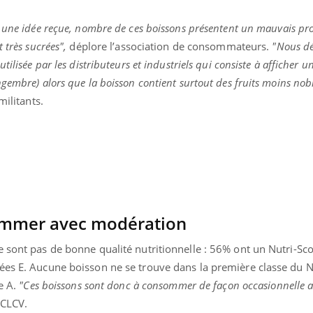
 une idée reçue, nombre de ces boissons présentent un mauvais pro
 très sucrées",
déplore l’association de consommateurs.
"Nous d
ilisée par les distributeurs et industriels qui consiste à afficher un
gembre) alors que la boisson contient surtout des fruits moins nob
militants.
ommer avec modération
e sont pas de bonne qualité nutritionnelle : 56% ont un Nutri-Sc
uline & Charge mentale : et si on
Eczéma Chronique des
tube
Youtube
Youtube
Y
it en parler??
préparer pour l’été !
ées E. Aucune boisson ne se trouve dans la première classe du N
ée A.
"Ces boissons sont donc à consommer de façon occasionnelle a
026, l'insuline dans le diabète de type 2
L'été arrive… et avec lui,
 CLCV.
e entourée d'idées reçues chez les
rythme de vie ! Vacances, 