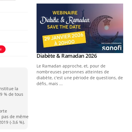
e
nstitue la
,9 % de tous
orte
est pas de même
019 (-3,6 %).