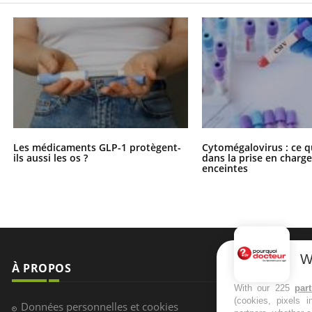
Les médicaments GLP-1 protègent-
Cytomégalovirus : ce q
ils aussi les os ?
dans la prise en char
enceintes
W
À PROPOS
NEWSLETT
With our 225
par
(cookies, pixels 
Recevez toute
Données personnelles et cookies