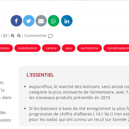
|
|
|
Commenter
tisées
substitution
calorie
eau
surhomme
nymphoplasti
L'ESSENTIEL
es
Aujourd’hui, le marché des boissons sans alcool co
,
la
catégorie la plus innovante de l’alimentaire, avec 7
s dans
les nouveaux produits présentés en 2019.
Si les boissons à base de thé enregistrent la plus f
des
progression de chiffre d’affaires ( 14,1 %) il n’en 
pour les sodas qui ont connu un recul sur l’année 2
fusions