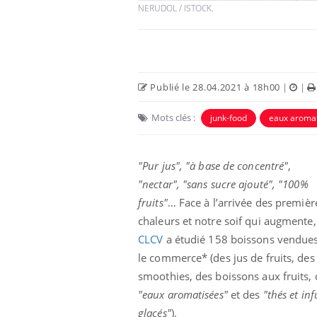
NERUDOL / ISTOCK.
Publié le 28.04.2021 à 18h00
|
|
Mots clés :
junk-food
eaux aroma
"Pur jus",
"à base de concentré"
,
"nectar",
"sans sucre ajouté", "100%
fruits"
… Face à l’arrivée des premièr
chaleurs et notre soif qui augmente
CLCV
a étudié 158 boissons vendue
le commerce* (des jus de fruits, des
smoothies, des boissons aux fruits, 
"eaux aromatisées"
et des
"thés et in
glacés"
).