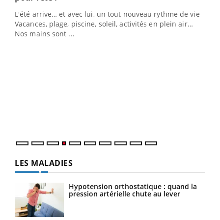
L'été arrive… et avec lui, un tout nouveau rythme de vie !
Vacances, plage, piscine, soleil, activités en plein air…
Nos mains sont ...
Dia
You
Le 
pers
ques
LES MALADIES
Hypotension orthostatique : quand la
pression artérielle chute au lever