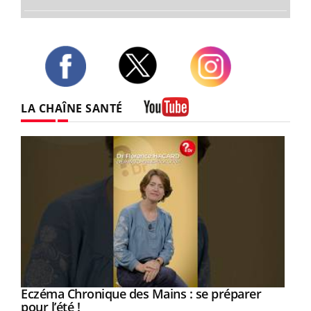
Twitter
Facebook
Instagram
LA CHAÎNE SANTÉ
Youtube
Eczéma Chronique des Mains : se préparer
Youtube
Youtube
pour l’été !