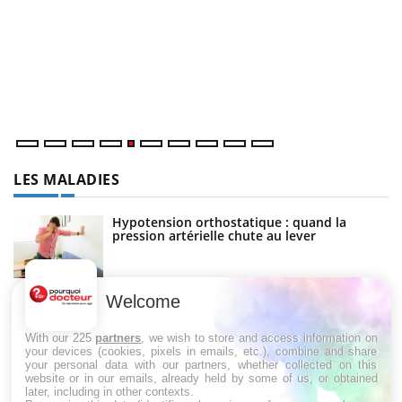
Un « jumeau numérique » pour faciliter l’accès à la
C
Youtube
Yo
Youtube
médecine préventive
Co
Un établissement lié à un groupe mutualiste innove en
cu
matière de bilan de santé : l'utilisation d'un « jumeau
un
numérique » permet ...
LES MALADIES
Hypotension orthostatique : quand la
pression artérielle chute au lever
Welcome
Drépanocytose : une déformation des
globules rouges aux conséquences graves
With our 225
partners
, we wish to store and access information on
your devices (cookies, pixels in emails, etc.), combine and share
your personal data with our partners, whether collected on this
website or in our emails, already held by some of us, or obtained
Maladie de Charcot (Sclérose latérale
later, including in other contexts.
amyotrophique)