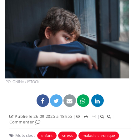
IPOLONINA / ISTOCK
Publié le 26.09.2025 à 18h55
|
|
|
|
|
Commenter
Mots clés :
enfant
stress
maladie chronique