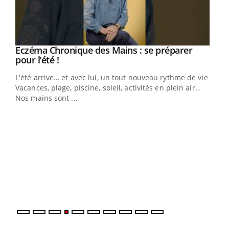
Eczéma Chronique des Mains : se préparer
Youtube
Youtube
pour l’été !
L'été arrive… et avec lui, un tout nouveau rythme de vie !
Vacances, plage, piscine, soleil, activités en plein air…
Nos mains sont ...
Dia
You
Le 
pers
ques