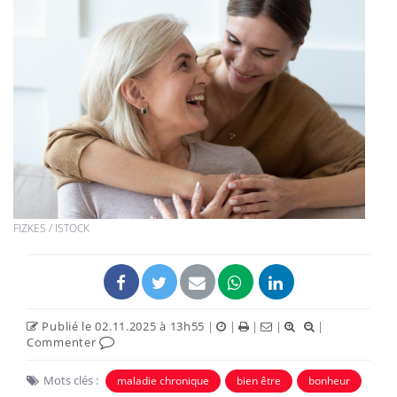
FIZKES / ISTOCK
Publié le 02.11.2025 à 13h55
|
|
|
|
|
Commenter
Mots clés :
maladie chronique
bien être
bonheur