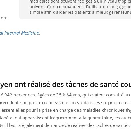
médicales sont souvent rédigés à un niveau trop él
Fatigue en vacances :
université), recommandent d’utiliser un langage 
normal ou signe d’une
simple afin d’aider les patients à mieux gérer leur 
maladie ?
tern
al Internal Medicine
.
yen ont réalisé des tâches de santé co
ruté 942 personnes, âgées de 35 à 64 ans, qui avaient consulté u
précédente ou pris un rendez-vous prévu dans les six prochains 
 essentielles pour la prise en charge des maladies chroniques (
diabète) qui apparaissent fréquemment à la quarantaine, les auteu
ts. Il leur a également demandé de réaliser des tâches de santé 