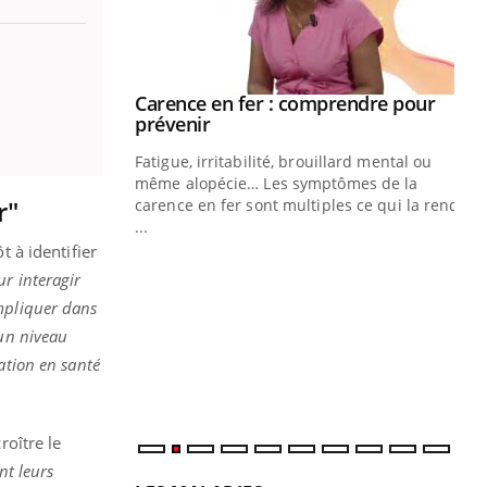
Carence en fer : comprendre pour
Youtube
Youtube
prévenir
Fatigue, irritabilité, brouillard mental ou
même alopécie… Les symptômes de la
r"
carence en fer sont multiples ce qui la rend
...
Insuline & Charge mentale : et si on
Ec
Youtube
You
t à identifier
Youtube
osait en parler??
pré
ur interagir
En 2026, l'insuline dans le diabète de type 2
L'é
impliquer dans
reste entourée d'idées reçues chez les
ryt
 un niveau
patients comme parfois chez les soignants.
sol
ation en santé
sont
roître le
nt leurs