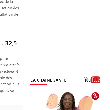
ec de la
isation des
ultation de
… 32,5
é pour
s pas que le
correctement
pale des
LA CHAÎNE SANTÉ
ucation plus
Youtube
ques, se