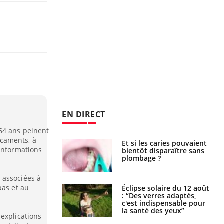
EN DIRECT
64 ans peinent
caments, à
Et si les caries pouvaient
Mon enfant est-il trop
 informations
bientôt disparaître sans
sensible ou simplement
plombage ?
très empathique ?
 associées à
bas et au
Éclipse solaire du 12 août
Bébés, jeunes enfants :
: “Des verres adaptés,
quelle trousse à
c'est indispensable pour
pharmacie pour les
la santé des yeux”
vacances ?
 explications