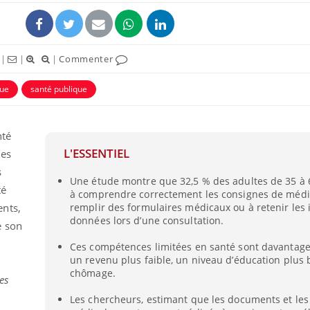
|
|
|
Commenter
que
santé publique
nté
L'ESSENTIEL
des
s
Une étude montre que 32,5 % des adultes de 35 à 
té
à comprendre correctement les consignes de médi
Vélo : et si vos douleurs
ents,
remplir des formulaires médicaux ou à retenir les
n’étaient pas liées à
l’effort ?
données lors d’une consultation.
e son
Ces compétences limitées en santé sont davantage
un revenu plus faible, un niveau d’éducation plus 
Les crises d’angoisse
peuvent-elles survenir
chômage.
es
sans raison apparente ?
Les chercheurs, estimant que les documents et les