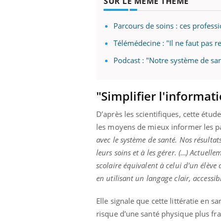
SUR LE MÊME THÈME
Parcours de soins : ces profess
Télémédecine : "Il ne faut pas 
Ecz
You
exp
Podcast : "Notre système de sant
Il y
d'au
"Simplifier l'informat
ques
mont
D’après les scientifiques, cette étude
les moyens de mieux informer les p
avec le système de santé. Nos résulta
leurs soins et à les gérer. (…) Actue
scolaire équivalent à celui d'un élèv
en utilisant un langage clair, accessi
Elle signale que cette littératie en s
risque d'une santé physique plus frag