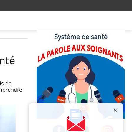
nté
ls de
omprendre
Publicité