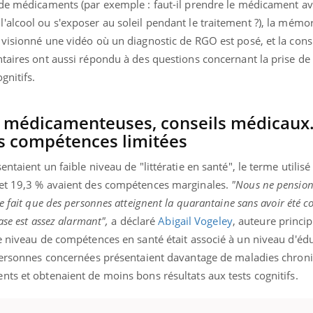
 de médicaments (par exemple : faut-il prendre le médicament av
alcool ou s'exposer au soleil pendant le traitement ?), la mémor
 visionné une vidéo où un diagnostic de RGO est posé, et la cons
ntaires ont aussi répondu à des questions concernant la prise de
gnitifs.
 médicamenteuses, conseils médicaux
es compétences limitées
ntaient un faible niveau de "littératie en santé", le terme utilis
 et 19,3 % avaient des compétences marginales.
"Nous ne pension
e fait que des personnes atteignent la quarantaine sans avoir été 
ase est assez alarmant",
a déclaré
Abigail Vogeley
, auteure princi
le niveau de compétences en santé était associé à un niveau d'éd
 personnes concernées présentaient davantage de maladies chroni
ts et obtenaient de moins bons résultats aux tests cognitifs.