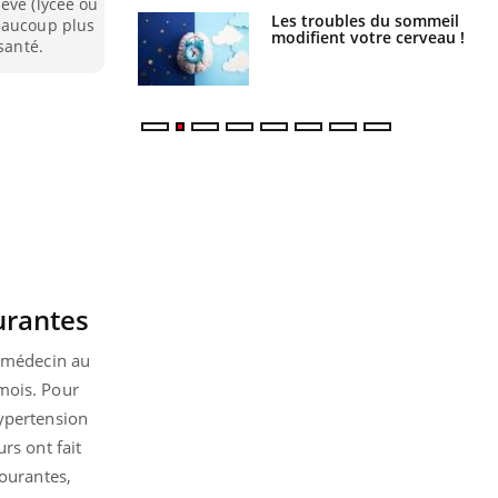
evé (lycée ou
Les troubles du sommeil
Syndrome métabolique :
beaucoup plus
modifient votre cerveau !
quels sont les meilleurs
santé.
exercices physiques ?
urantes
n médecin au
mois. Pour
hypertension
rs ont fait
courantes,