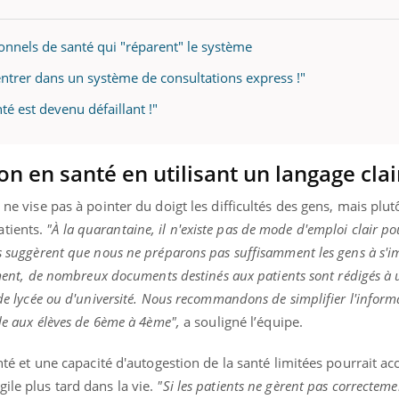
ionnels de santé qui "réparent" le système
rentrer dans un système de consultations express !"
éma Chronique des Mains :
tube
Youtube
liquer ma maladie
é est devenu défaillant !"
 a des sujets qui sont faciles à aborder...
tres non ! D'un côté, poser des
ion en santé en utilisant un langage clai
tions sur la maladie d'un proche c'est
rer ...
 ne vise pas à pointer du doigt les difficultés des gens, mais plutô
atients.
"À la quarantaine, il n'existe pas de mode d'emploi clair po
ts suggèrent que nous ne préparons pas suffisamment les gens à s'
llement, de nombreux documents destinés aux patients sont rédigés à
e de lycée ou d'université. Nous recommandons de simplifier l'inform
ble aux élèves de 6ème à 4ème",
a souligné l’équipe.
anté et une capacité d'autogestion de la santé limitées pourrait acc
ile plus tard dans la vie.
"Si les patients ne gèrent pas correcteme