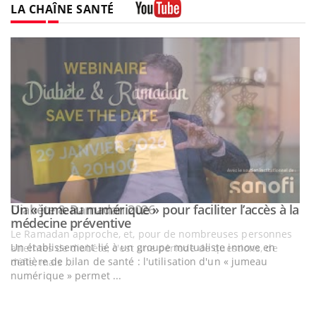
LA CHAÎNE SANTÉ
Youtube
Un « jumeau numérique » pour faciliter l’accès à la
Youtube
Youtube
médecine préventive
Un établissement lié à un groupe mutualiste innove en
matière de bilan de santé : l'utilisation d'un « jumeau
numérique » permet ...