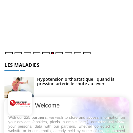
C
Yo
Co
cu
un
LES MALADIES
Hypotension orthostatique : quand la
pression artérielle chute au lever
Welcome
Drépanocytose : une déformation des
globules rouges aux conséquences graves
With our 225
partners
, we wish to store and access information on
your devices (cookies, pixels in emails, etc.), combine and share
your personal data with our partners, whether collected on this
website or in our emails, already held by some of us, or obtained
Maladie de Charcot (Sclérose latérale