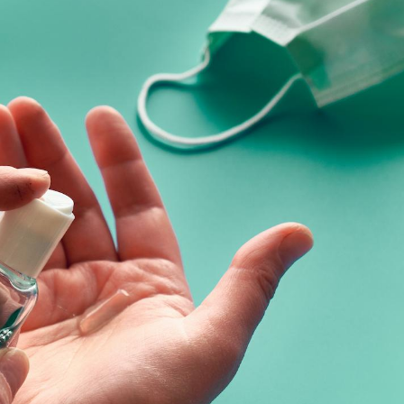
Les médicaments GLP-1
VIH : la
protègent-ils aussi les os
tous les
?
elle enfi
Cytomégalovirus : ce qui
Pourquo
change dans la prise en
gâche-t-
charge des femmes
jours de
enceintes
La sieste empêche-t-elle
Fortes c
de dormir la nuit ?
pourquo
noyade g