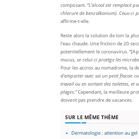
'un proche c'est
carence en fer sont multiples ce qui la rend
pat
composant. “
L’alcool est remplacé 
...
chlorure de benzalkonium). Ceux-ci pe
affirme-t-elle.
Reste alors la solution de loin la pl
l'eau chaude. Une friction de 20 s
potentiellement le coronavirus. “[A
mucus, or celui-ci protège les microbes
Pour les accros au nomadisme, la de
d’emporter avec soi un petit flacon co
travail ou en sortant des toilettes, et 
plages.”
Cependant, la meilleure prote
doivent pas prendre de vacances.
SUR LE MÊME THÈME
Dermatologie : attention au gel 