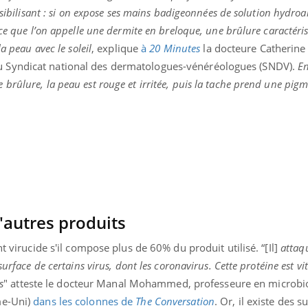
nsibilisant : si on expose ses mains badigeonnées de solution hydroa
ce que l’on appelle une dermite en breloque, une brûlure caractéri
a peau avec le soleil
, explique
à
20 Minutes
la docteure Catherine 
 Syndicat national des dermatologues-vénéréologues (SNDV).
En
rûlure, la peau est rouge et irritée, puis la tache prend une pig
d'autres produits
uline & Charge mentale : et si on
Eczéma Chronique des
nt virucide s'il compose plus de 60% du produit utilisé. “[Il]
attaqu
tube
Youtube
Youtube
Y
it en parler??
préparer pour l’été !
urface de certains virus, dont les coronavirus. Cette protéine est vi
s
" atteste le docteur Manal Mohammed, professeure en microbio
026, l'insuline dans le diabète de type 2
L'été arrive… et avec lui,
e entourée d'idées reçues chez les
rythme de vie ! Vacances, 
me-Uni)
dans les colonnes de
The Conversation
. Or, il existe des s