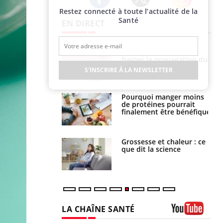
Restez connecté à toute l’actualité de la
Twitter
Facebook
Instagram
Santé
EN DIRECT
 fin du comprimé
Le Viagra pourrait-il
 jours se profile-t-
freiner la propagation du
n ?
cancer ?
S'INSCRIRE À LA NEWSLETTER
i votre ventre
Pourquoi manger moins
il les premiers
de protéines pourrait
 vos vacances ?
finalement être bénéfique
haleurs :
Grossesse et chaleur : ce
i le risque de
que dit la science
rimpe-t-il ?