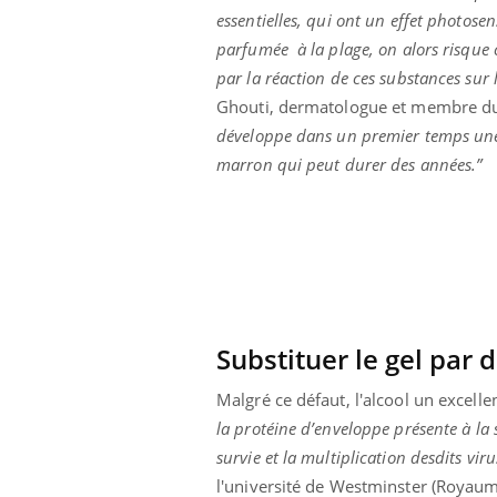
essentielles, qui ont un effet photose
parfumée à la plage, on alors risque 
par la réaction de ces substances sur l
Ghouti, dermatologue et membre du
développe dans un premier temps une b
marron qui peut durer des années.”
Substituer le gel par 
 Mains :
Carence en fer : comprendre pour
Ins
Malgré ce défaut, l'alcool un excelle
Youtube
You
Youtube
Youtube
prévenir
osa
la protéine d’enveloppe présente à la s
survie et la multiplication desdits viru
aciles à aborder...
Fatigue, irritabilité, brouillard mental ou
En 2
poser des
même alopécie… Les symptômes de la
rest
l'université de Westminster (Royau