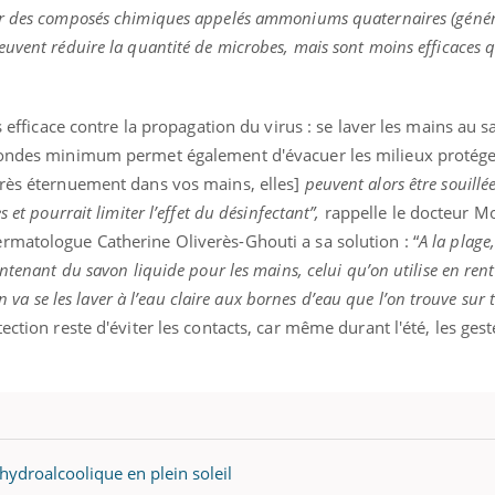
ients comme parfois chez les soignants.
soleil, activités en plein
par des composés chimiques appelés ammoniums quaternaires (géné
sont ...
uvent réduire la quantité de microbes, mais sont moins efficaces qu
us efficace contre la propagation du virus : se laver les mains au s
econdes minimum permet également d'évacuer les milieux protég
près éternuement dans vos mains, elles]
peuvent alors être souillé
 et pourrait limiter l’effet du désinfectant”,
rappelle le docteur 
rmatologue Catherine Oliverès-Ghouti a sa solution : “
A la plage, 
ntenant du savon liquide pour les mains, celui qu’on utilise en ren
on va se les laver à l’eau claire aux bornes d’eau que l’on trouve sur 
ction reste d'éviter les contacts, car même durant l'été, les gest
hydroalcoolique en plein soleil