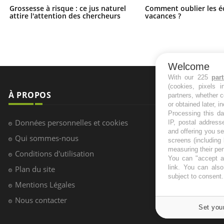
Grossesse à risque : ce jus naturel
Comment oublier les é
attire l'attention des chercheurs
vacances ?
Welcome
With our 225
par
(cookies, pixels 
partners, whether c
or obtained later, i
Processing this da
IP, postal address
and offering you s
screens (including
measuring their pe
You can "accept al
link
. You can also 
subject to consent
À PROPOS
NEWSLETT
Set you
Recevez toute