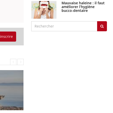
graves
Maladie de Charcot
(Sclérose latérale
amyotrophique)
'inscrire
J'AI MAL