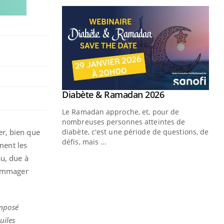
er, bien que
ment les
u, due à
ndommager
mposé
uiles