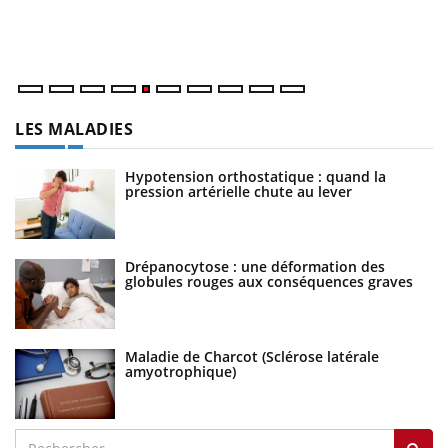
matière de bilan de santé : l'utilisation d'un « jumeau
un
numérique » permet ...
LES MALADIES
Hypotension orthostatique : quand la
pression artérielle chute au lever
Drépanocytose : une déformation des
globules rouges aux conséquences graves
Maladie de Charcot (Sclérose latérale
amyotrophique)