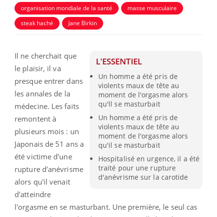
organisation mondiale de la santé
masse musculaire
steak haché
Jane Birkin
Il ne cherchait que
L'ESSENTIEL
le plaisir, il va
Un homme a été pris de
presque entrer dans
violents maux de tête au
les annales de la
moment de l'orgasme alors
qu'll se masturbait
médecine. Les faits
Un homme a été pris de
remontent à
violents maux de tête au
plusieurs mois : un
moment de l'orgasme alors
Japonais de 51 ans a
qu'il se masturbait
été victime d'une
Hospitalisé en urgence, il a été
traité pour une rupture
rupture d'anévrisme
d'anévrisme sur la carotide
alors qu'il venait
d'atteindre
l'orgasme en se masturbant. Une première, le seul cas