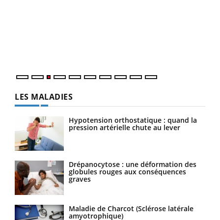
Ecz
You
pour
L'ét
Vaca
Nos 
LES MALADIES
Hypotension orthostatique : quand la
pression artérielle chute au lever
Drépanocytose : une déformation des
globules rouges aux conséquences
graves
Maladie de Charcot (Sclérose latérale
amyotrophique)