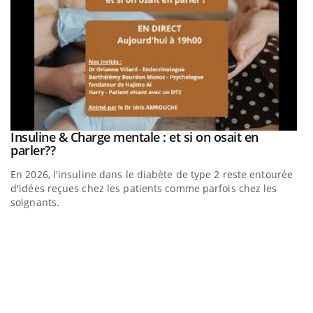
be
Insuline & Charge mentale : et si on osait en
Youtube
Youtube
parler??
En 2026, l'insuline dans le diabète de type 2 reste entourée
a
d'idées reçues chez les patients comme parfois chez les
soignants.
E
Yo
l’
L'