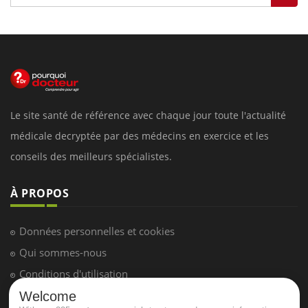
Le site santé de référence avec chaque jour toute l'actualité
médicale decryptée par des médecins en exercice et les
conseils des meilleurs spécialistes.
À PROPOS
Données personnelles et cookies
Qui sommes-nous
Conditions d'utilisation
Plan du site
Welcome