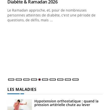
Youtube
Diabète & Ramadan 2026
Youtube
Le Ramadan approche, et, pour de nombreuses
vie !
personnes atteintes de diabète, c'est une période de
…
questions, de défis, mais ...
Un 
You
à l
Un é
mati
numé
LES MALADIES
Hypotension orthostatique : quand la
pression artérielle chute au lever