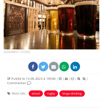
ALEKAMPO / ISTOCK.
Publié le 13.09.2023 à 19h00
|
|
|
|
|
Commenter
Mots clés :
alcool
rugby
binge-drinking