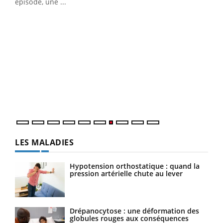
u
épisode, une ...
Qua
You
"Les
trav
DRH 
LES MALADIES
Hypotension orthostatique : quand la
pression artérielle chute au lever
Drépanocytose : une déformation des
globules rouges aux conséquences