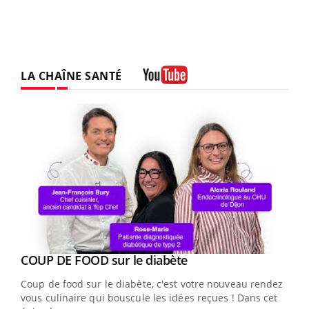
LA CHAÎNE SANTÉ
Youtube
Youtube
cès
COUP DE FOOD sur le diabète
Youtube
Coup de food sur le diabète, c'est votre nouveau rendez-
 en
vous culinaire qui bouscule les idées reçues ! Dans cet