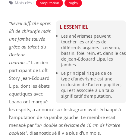
Mots clés :
amputation
rugby
“Réveil difficile après
L'ESSENTIEL
8h de chirurgie mais
Les anévrismes peuvent
une jambe sauvée
toucher les artères de
grâce au talent du
différents organes : cerveau,
bassin, foie, rein, et, dans le cas
Docteur
de Jean-Edouard Lipa, les
Laurian…"
L'ancien
jambes.
participant de Loft
Le principal risque de ce
Story Jean-Edouard
type d’anévrisme est une
occlusion de l’artère poplitée,
Lipa, dont les ébats
qui est associée à un taux
aquatiques avec
significatif d’amputation.
Loana ont marqué
les esprits, a annoncé sur Instragram avoir échappé à
l’amputation de sa jambe gauche. Le membre était
menacé par “
un double anévrisme de 10 cm de l’artère
poplitée",
diagnostiqué il y a plus d'un mois.