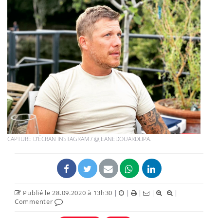
CAPTURE D'ÉCRAN INSTAGRAM / @JEANEDOUARDLIPA.
Publié le 28.09.2020 à 13h30
|
|
|
|
|
Commenter