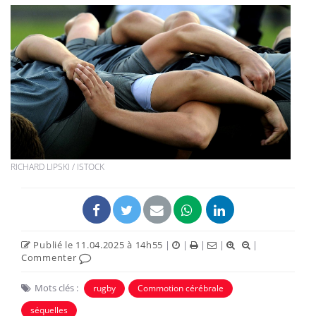
RICHARD LIPSKI / ISTOCK
Publié le 11.04.2025 à 14h55
|
|
|
|
|
Commenter
Mots clés :
rugby
Commotion cérébrale
séquelles