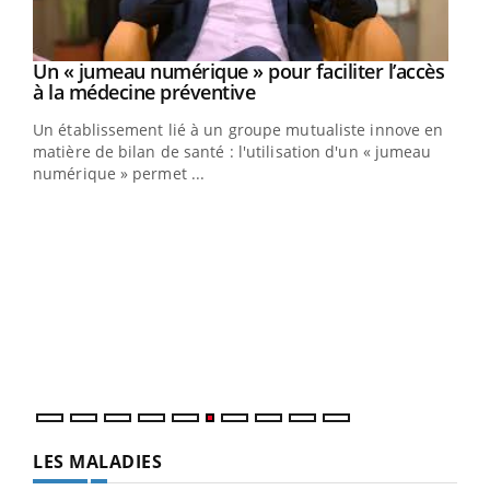
Un « jumeau numérique » pour faciliter l’accès
Youtube
Youtube
à la médecine préventive
Un établissement lié à un groupe mutualiste innove en
e
matière de bilan de santé : l'utilisation d'un « jumeau
numérique » permet ...
COU
You
Coup
vous
épis
LES MALADIES