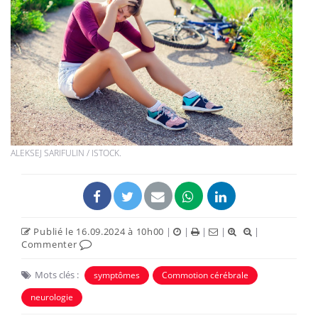
ALEKSEJ SARIFULIN / ISTOCK.
Publié le 16.09.2024 à 10h00
|
|
|
|
|
Commenter
Mots clés :
symptômes
Commotion cérébrale
neurologie