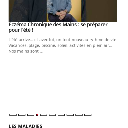
Eczéma Chronique des Mains : se préparer
Youtube
Youtube
pour l’été !
L'été arrive… et avec lui, un tout nouveau rythme de vie !
Vacances, plage, piscine, soleil, activités en plein air…
Nos mains sont ...
Youtube
Diabète & Ramadan 2026
Un 
Youtube
You
à l
Un é
mati
numé
LES MALADIES