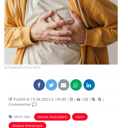
BITSANDSPLITS/ISTOCK
Publié le 15.04.2022 à 15h30
|
|
|
|
|
Commenter
Mots clés :
masse musculaire
soins
douleur thoracique