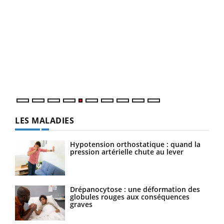
Un 
You
à l
Un é
mati
numé
LES MALADIES
Hypotension orthostatique : quand la
pression artérielle chute au lever
Drépanocytose : une déformation des
globules rouges aux conséquences
graves