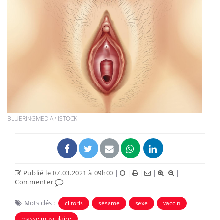
BLUERINGMEDIA / ISTOCK.
Publié le 07.03.2021 à 09h00
|
|
|
|
|
Commenter
Mots clés :
clitoris
sésame
sexe
vaccin
masse musculaire