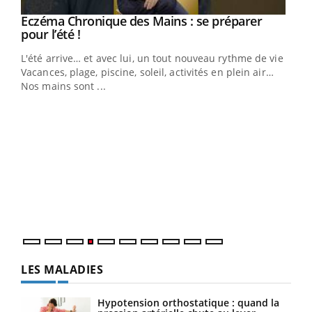
Eczéma Chronique des Mains : se préparer
Youtube
Youtube
pour l’été !
L'été arrive… et avec lui, un tout nouveau rythme de vie !
Vacances, plage, piscine, soleil, activités en plein air…
Nos mains sont ...
Dia
You
Le 
pers
ques
LES MALADIES
Hypotension orthostatique : quand la