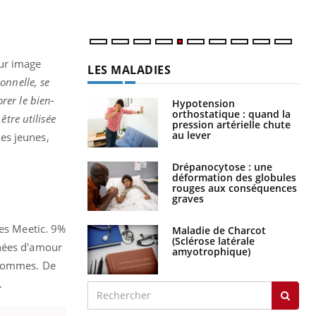
num
ur image
LES MALADIES
ionnelle, se
orer le bien-
Hypotension
orthostatique : quand la
être utilisée
pression artérielle chute
au lever
es jeunes,
Drépanocytose : une
déformation des globules
rouges aux conséquences
graves
res Meetic. 9%
Maladie de Charcot
(Sclérose latérale
gnées d'amour
amyotrophique)
hommes. De
.