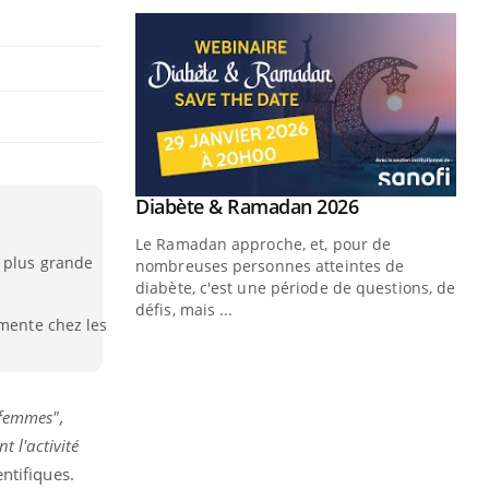
Youtube
 Mains : se
Diabète & Ramadan 2026
Youtube
outube
Le Ramadan approche, et, pour de
e plus grande
 un tout nouveau
nombreuses personnes atteintes de
plage, piscine,
diabète, c'est une période de questions, de
 air… Nos mains
défis, mais ...
gmente chez les
Un
You
fac
pr
 femmes",
Un 
 l'activité
mut
san
ntifiques.