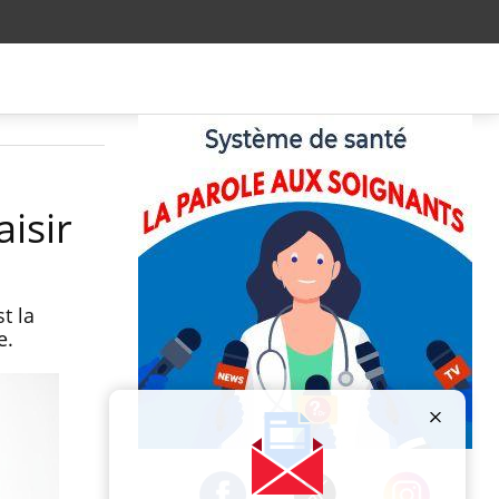
isir
t la
e.
Publicité