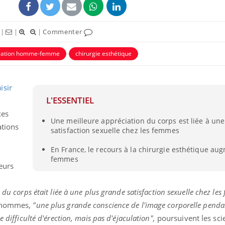
|
|
|
Commenter
lation homme-femme
chirurgie esthétique
isir
uline & Charge mentale : et si on
Eczéma Chronique des
tube
Youtube
L'ESSENTIEL
Youtube
Y
it en parler??
préparer pour l’été !
xes
Une meilleure appréciation du corps est liée à un
026, l'insuline dans le diabète de type 2
L'été arrive… et avec lui,
ations
satisfaction sexuelle chez les femmes
e entourée d'idées reçues chez les
rythme de vie ! Vacances, 
ients comme parfois chez les soignants.
soleil, activités en plein
En France, le recours à la chirurgie esthétique au
sont ...
femmes
eurs
du corps était liée à une plus grande satisfaction sexuelle chez les
s hommes,
"une plus grande conscience de l'image corporelle pendant
 difficulté d'érection, mais pas d'éjaculation",
poursuivent les scie