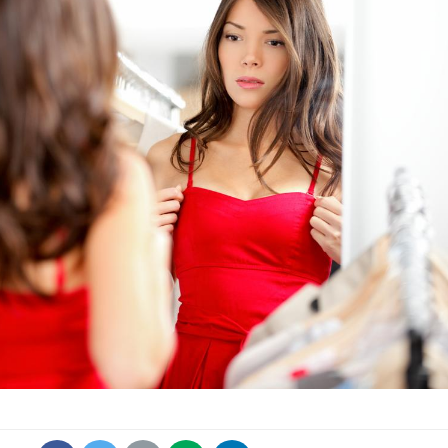
Hantavirus : un cas
Comment
détecté chez un touriste
écrans 
en France
Mortalité infantile : un
Toujour
rapport s’interroge sur
comment
son taux élevé en France
empiète
sur nos 
Grossesse à risque : ce jus
Cancer c
naturel attire l'attention
stratégi
des chercheurs
changé 
basque