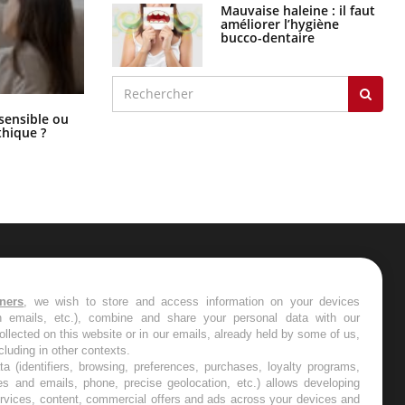
Mauvaise haleine : il faut
améliorer l’hygiène
bucco-dentaire
Bébés, jeunes enfants : quelle
 sensible ou
trousse à pharmacie pour les
hique ?
vacances ?
ER
tners
, we wish to store and access information on your devices
in emails, etc.), combine and share your personal data with our
s les semaines les meilleures
ollected on this website or in our emails, already held by some of us,
ncluding in other contexts.
ta (identifiers, browsing, preferences, purchases, loyalty programs,
es and emails, phone, precise geolocation, etc.) allows developing
ervices, content, commercial offers and ads across your devices and