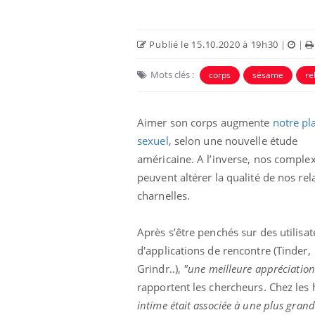
Publié le 15.10.2020 à 19h30
|
|
Mots clés :
corps
sésame
re
Aimer son corps augmente
notre pla
 Mains :
Carence en fer : comprendre pour
Ins
Youtube
You
sexuel
, selon une nouvelle étude
Youtube
Youtube
prévenir
osa
américaine. A l’inverse, nos comple
aciles à aborder...
Fatigue, irritabilité, brouillard mental ou
En 2
peuvent altérer la qualité de nos rel
poser des
même alopécie… Les symptômes de la
rest
charnelles.
'un proche c'est
carence en fer sont multiples ce qui la rend
pat
...
Après s’être penchés sur des utilisat
d'applications de rencontre (Tinder,
Grindr..),
"une meilleure appréciation 
rapportent les chercheurs. Chez le
intime était associée à une plus grande