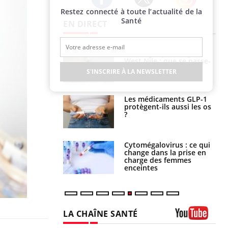
Restez connecté à toute l’actualité de la
Twitter
Facebook
Instagram
Santé
EN DIRECT
 oublier les
Chikungunya, dengue,
en vacances ?
West Nile : que se passe-
t-il dans le sud de la
S'INSCRIRE À LA NEWSLETTER
France ?
s connectés :
Les médicaments GLP-1
 le travail
protègent-ils aussi les os
 de plus en plus
?
soirées
olorectal : une
Cytomégalovirus : ce qui
e simple aurait
change dans la prise en
la donne au Pays
charge des femmes
enceintes
LA CHAÎNE SANTÉ
Youtube