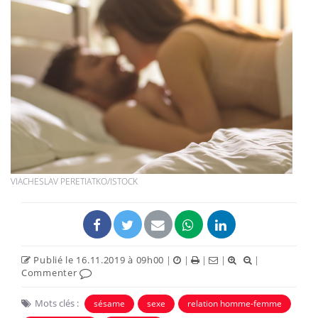
VIACHESLAV PERETIATKO/ISTOCK
Publié le 16.11.2019 à 09h00
|
|
|
|
|
Commenter
Mots clés :
sésame
sexe
relation homme-femme