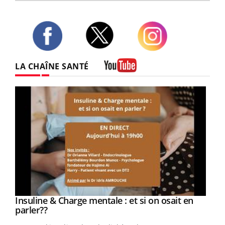
Twitter
Facebook
Instagram
LA CHAÎNE SANTÉ
Youtube
Insuline & Charge mentale : et si on osait en
Eczéma Chronique des Mains : se préparer
Youtube
Youtube
Youtube
Youtube
parler??
pour l’été !