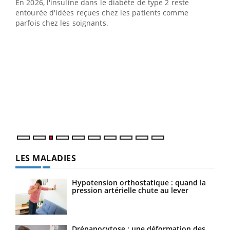
En 2026, l'insuline dans le diabète de type 2 reste
L'été arrive… et avec lui, un tout nouveau rythme de vie !
entourée d'idées reçues chez les patients comme
Vacances, plage, piscine, soleil, activités en plein air…
parfois chez les soignants.
Nos mains sont ...
Dia
You
Le 
pers
ques
LES MALADIES
Hypotension orthostatique : quand la
pression artérielle chute au lever
Drépanocytose : une déformation des