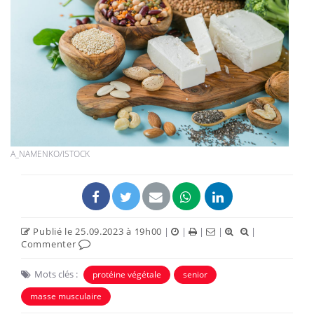
A_NAMENKO/ISTOCK
Publié le 25.09.2023 à 19h00
|
|
|
|
|
Commenter
Mots clés :
protéine végétale
senior
masse musculaire