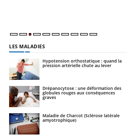
L'ét
Vaca
Nos 
LES MALADIES
Hypotension orthostatique : quand la
pression artérielle chute au lever
Drépanocytose : une déformation des
globules rouges aux conséquences
graves
Maladie de Charcot (Sclérose latérale
amyotrophique)