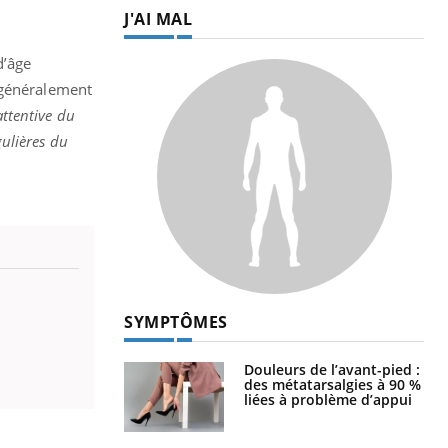
J'AI MAL
d’âge
 généralement
attentive du
gulières du
SYMPTÔMES
Douleurs de l’avant-pied :
des métatarsalgies à 90 %
liées à problème d’appui