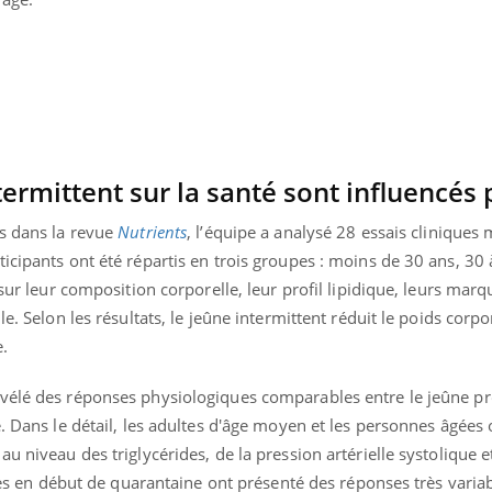
termittent sur la santé sont influencés 
és dans la revue
Nutrients
, l’équipe a analysé 28 essais clinique
icipants ont été répartis en trois groupes : moins de 30 ans, 30 
 sur leur composition corporelle, leur profil lipidique, leurs mar
e. Selon les résultats, le jeûne intermittent réduit le poids corpor
e.
vélé des réponses physiologiques comparables entre le jeûne pr
e. Dans le détail, les adultes d'âge moyen et les personnes âgées
u niveau des triglycérides, de la pression artérielle systolique e
ires en début de quarantaine ont présenté des réponses très varia