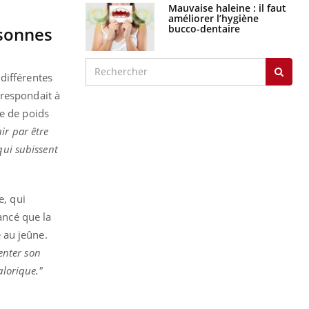
Mauvaise haleine : il faut
améliorer l’hygiène
bucco-dentaire
rsonnes
différentes
rrespondait à
te de poids
ir par être
qui subissent
e, qui
ancé que la
 au jeûne.
enter son
alorique."