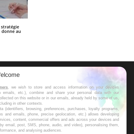
Chikungunya, dengue, West Nile :
 stratégie
que se passe-t-il dans le sud de la
a donne au
France ?
elcome
ER
tners
, we wish to store and access information on your devices
in emails, etc.), combine and share your personal data with our
s les semaines les meilleures
ollected on this website or in our emails, already held by some of us,
ncluding in other contexts.
ta (identifiers, browsing, preferences, purchases, loyalty programs,
es and emails, phone, precise geolocation, etc.) allows developing
ervices, content, commercial offers and ads across your devices and
 by email, post, SMS, phone, audio, and video), personalising them,
RE
rformance, and analysing audiences.