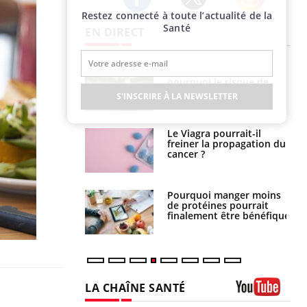
Restez connecté à toute l’actualité de la
Twitter
Facebook
Instagram
Santé
EN DIRECT
Fortes chaleurs :
Grossesse et chaleur : ce
pourquoi le risque de
que dit la science
noyade grimpe-t-il ?
S'INSCRIRE À LA NEWSLETTER
Le Viagra pourrait-il
Le smartphone nuit-il à
freiner la propagation du
l'apprentissage de la
cancer ?
lecture ?
Pourquoi manger moins
Mordue par une tique en
de protéines pourrait
vacances, elle reste dans
finalement être bénéfique
le coma pendant 42 jours
LA CHAÎNE SANTÉ
Youtube