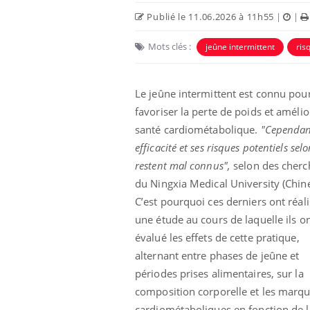
Publié le 11.06.2026 à 11h55
|
|
Carence en fer : comprendre pour
Youtube
Mots clés :
jeûne intermittent
ris
Youtube
prévenir
Fatigue, irritabilité, brouillard mental ou
Le jeûne intermittent est connu pou
même alopécie… Les symptômes de la
carence en fer sont multiples ce qui la rend
favoriser la perte de poids et amélio
...
santé cardiométabolique.
"Cependan
 Mains :
Ins
You
Youtube
osa
efficacité et ses risques potentiels selo
restent mal connus",
selon des cherc
aciles à aborder...
En 2
poser des
rest
du Ningxia Medical University (Chine
'un proche c'est
pat
C’est pourquoi ces derniers ont réal
une étude au cours de laquelle ils o
évalué les effets de cette pratique,
alternant entre phases de jeûne et
périodes prises alimentaires, sur la
composition corporelle et les marq
cardiométaboliques en fonction de l