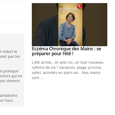
Eczéma Chronique des Mains : se
Youtube
 réduit le
Youtube
préparer pour l’été !
sont pas les
L'été arrive… et avec lui, un tout nouveau
rythme de vie ! Vacances, plage, piscine,
te pratique
soleil, activités en plein air… Nos mains
eniors qui en
sont ...
donc devenir
Youtube
Diabète & Ramadan 2026
Un
Youtube
You
fac
Le Ramadan approche, et, pour de
pr
mandations
nombreuses personnes atteintes de
ur tous.
Un 
diabète, c'est une période de questions, de
mut
défis, mais ...
san