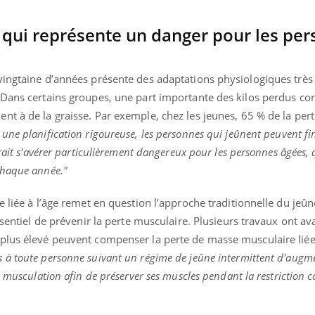
 qui représente un danger pour les pe
vingtaine d’années présente des adaptations physiologiques très 
 Dans certains groupes, une part importante des kilos perdus co
t à de la graisse. Par exemple, chez les jeunes, 65 % de la per
 une planification rigoureuse, les personnes qui jeûnent peuvent fin
rait s'avérer particulièrement dangereux pour les personnes âgées, 
chaque année."
 liée à l’âge remet en question l’approche traditionnelle du jeûn
ssentiel de prévenir la perte musculaire. Plusieurs travaux ont av
plus élevé peuvent compenser la perte de masse musculaire liée
 à toute personne suivant un régime de jeûne intermittent d'augm
 musculation afin de préserver ses muscles pendant la restriction c