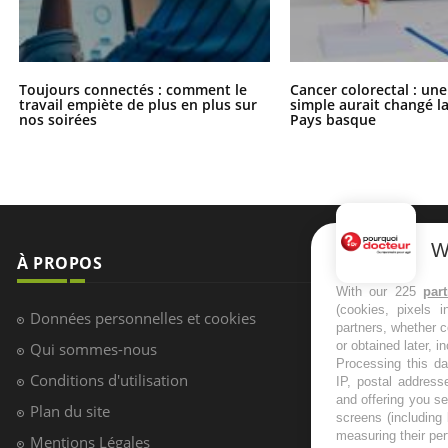
Toujours connectés : comment le
Cancer colorectal : une
travail empiète de plus en plus sur
simple aurait changé l
nos soirées
Pays basque
W
À PROPOS
NEWSLETT
With our 225
par
(cookies, pixels 
Recevez toute
Données personnelles et cookies
partners, whether c
infos santé
or obtained later, i
Qui sommes-nous
Processing this da
Conditions d'utilisation
IP, postal address
and offering you s
Plan du site
screens (including
S'INSCRI
measuring their pe
Mentions Légales