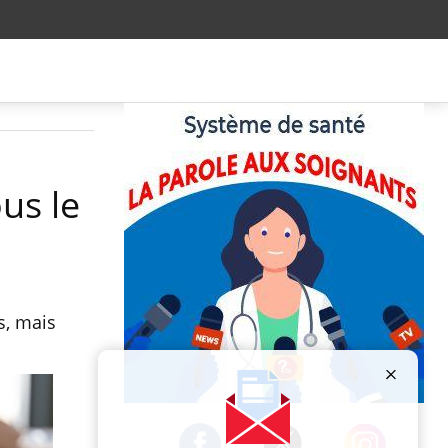
us le
s, mais
Publicité