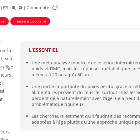
|
|
|
Commenter
que
masse musculaire
r
L'ESSENTIEL
rer la
t, son
uline & Charge mentale : et si on
tube
Une méta-analyse montre que le jeûne intermittent
Youtube
it en parler??
n l'âge
poids et l’IMC, mais les réponses métaboliques ne 
heurs
mêmes à 20 ans qu’à 60 ans.
026, l'insuline dans le diabète de type 2
e entourée d'idées reçues chez les
).
Une partie importante du poids perdu, grâce à cet
ients comme parfois chez les soignants.
isé
alimentaire, provient du muscle, surtout chez les s
perdent déjà naturellement avec l’âge. Cela peut 
nt
problématique pour eux.
Les chercheurs estiment qu’il faudrait des recom
adaptées à l’âge plutôt qu’une approche unique po
ueurs
'âge.