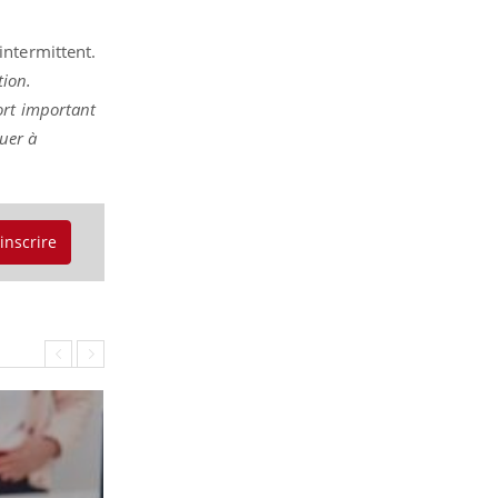
intermittent.
tion.
ort important
buer à
'inscrire