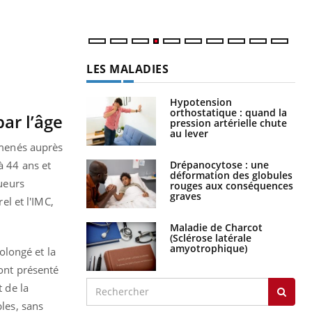
num
LES MALADIES
Hypotension
orthostatique : quand la
par l’âge
pression artérielle chute
au lever
s menés auprès
à 44 ans et
Drépanocytose : une
déformation des globules
queurs
rouges aux conséquences
graves
el et l'IMC,
Maladie de Charcot
(Sclérose latérale
amyotrophique)
olongé et la
 ont présenté
t de la
bles, sans