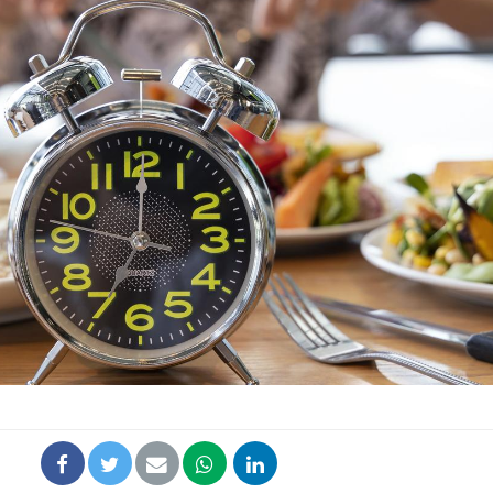
La sieste empêche-t-elle
de dormir la nuit ?
VIH : la fin du comprimé
tous les jours se profile-t-
elle enfin ?
Pourquoi votre ventre
gâche-t-il les premiers
jours de vos vacances ?