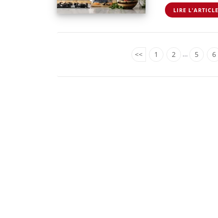
LIRE L'ARTICL
…
<<
1
2
5
6