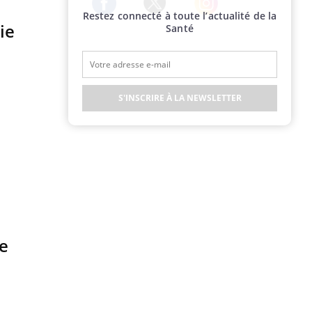
Restez connecté à toute l’actualité de la
Twitter
Facebook
Instagram
ie
Santé
S'INSCRIRE À LA NEWSLETTER
de