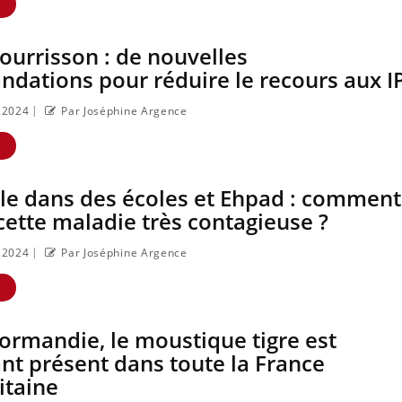
E
urrisson : de nouvelles
dations pour réduire le recours aux I
|
3.2024
Par Joséphine Argence
E
le dans des écoles et Ehpad : comment
cette maladie très contagieuse ?
|
3.2024
Par Joséphine Argence
:
Les médicaments
VIH : la 
GLP-1 protègent-ils
comprim
aussi les os ?
jours se 
E
enfin ?
ormandie, le moustique tigre est
Cytomégalovirus : ce
Pourquo
e
qui change dans la
ventre gâ
t présent dans toute la France
prise en charge des
premiers
itaine
femmes enceintes
vos vaca