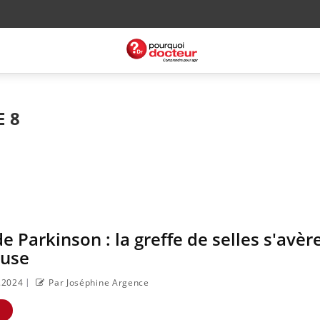
E 8
e Parkinson : la greffe de selles s'avèr
use
|
4.2024
Par Joséphine Argence
E