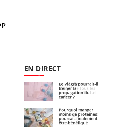
PP
EN DIRECT
fin du
Le Viagra pourrait-il
é tous les
freiner la
profile-t-elle
propagation du
cancer ?
i votre
Pourquoi manger
che-t-il les
moins de protéines
 jours de
pourrait finalement
nces ?
être bénéfique