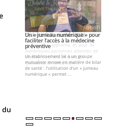
e
Youtube
026
Un « jumeau numérique » pour
Youtube
faciliter l’accès à la médecine
 pour de
Youtube
préventive
eintes de
Un établissement lié à un groupe
 de
mutualiste innove en matière de bilan
.
de santé : l'utilisation d'un « jumeau
COUP DE FOO
Youtube
numérique » permet ...
Coup de food su
votre nouveau 
qui bouscule l
cet épisode, un
u du