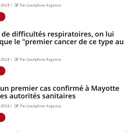
|
3.2024
Par Joséphine Argence
La sieste empêche-t-
Fortes c
elle de dormir la
pourquoi
nuit ?
de noyad
E
il ?
de difficultés respiratoires, on lui
que le "premier cancer de ce type au
|
3.2024
Par Joséphine Argence
E
 un premier cas confirmé à Mayotte
les autorités sanitaires
|
3.2024
Par Joséphine Argence
E