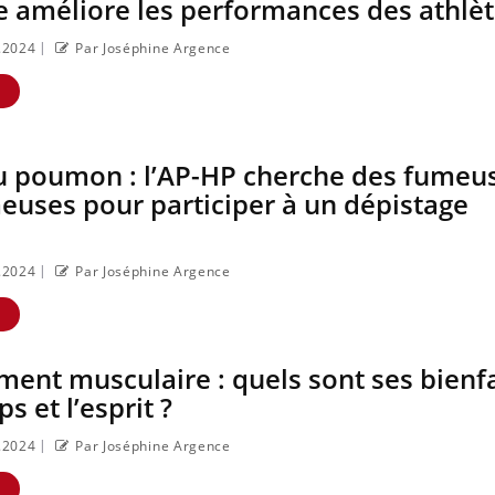
e améliore les performances des athlè
|
3.2024
Par Joséphine Argence
E
u poumon : l’AP-HP cherche des fumeu
euses pour participer à un dépistage
|
3.2024
Par Joséphine Argence
E
ent musculaire : quels sont ses bienfa
ps et l’esprit ?
|
3.2024
Par Joséphine Argence
E