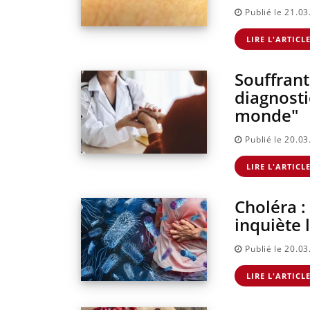
Publié le 21.0
Comment oublier les
Chikungunya,
écrans en vacances ?
dengue, West Nile :
que se passe-t-il
LIRE L'ARTICL
dans le sud de la
France ?
Souffrant 
diagnosti
monde"
Publié le 20.0
LIRE L'ARTICL
Choléra :
inquiète 
Publié le 20.0
LIRE L'ARTICL