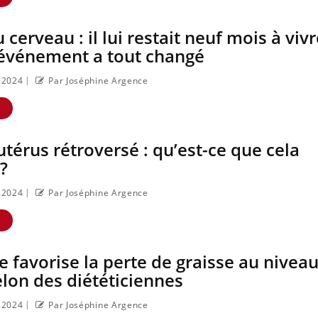
cerveau : il lui restait neuf mois à vivr
 événement a tout changé
|
3.2024
Par Joséphine Argence
i
Eczéma Chronique des Mains :
Diabète & Ramadan 2
Youtube
Youtube
Youtube
se préparer pour l’été !
Le Ramadan approche, et,
E
L'été arrive… et avec lui, un tout
nombreuses personnes att
nouveau rythme de vie ! Vacances,
diabète, c'est une période
utérus rétroversé : qu’est-ce que cela
plage, piscine, soleil, activités en plein
questions, de défis, mais ..
?
air… Nos mains sont ...
|
3.2024
Par Joséphine Argence
E
 favorise la perte de graisse au nivea
elon des diététiciennes
|
3.2024
Par Joséphine Argence