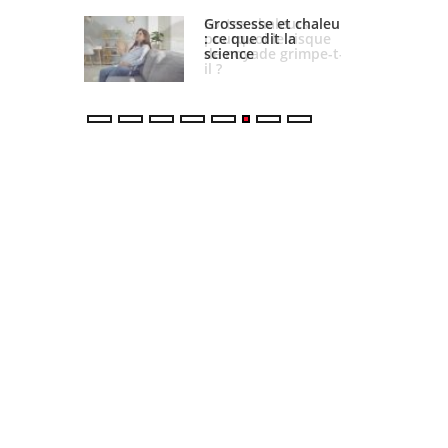
haleurs :
Grossesse et chaleur
 le risque
: ce que dit la
e grimpe-t-
science