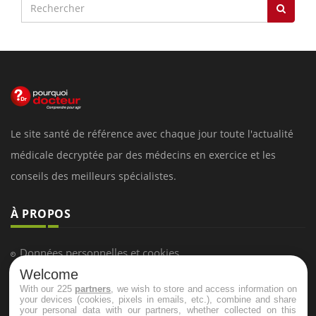
Le site santé de référence avec chaque jour toute l'actualité
médicale decryptée par des médecins en exercice et les
conseils des meilleurs spécialistes.
À PROPOS
Données personnelles et cookies
Welcome
Qui sommes-nous
With our 225
partners
, we wish to store and access information on
Conditions d'utilisation
your devices (cookies, pixels in emails, etc.), combine and share
your personal data with our partners, whether collected on this