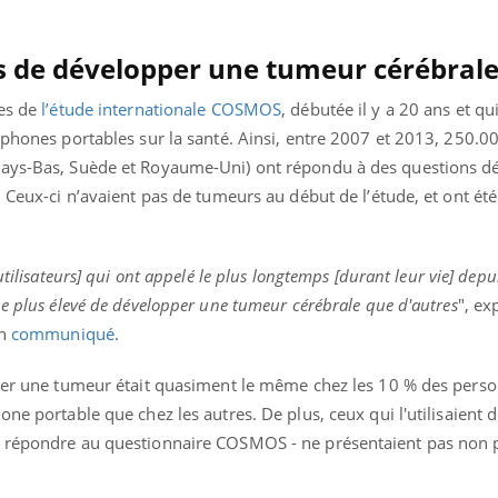
Pourquoi manger moins
Mordue 
de protéines pourrait
vacances
finalement être bénéfique
le coma
es de développer une tumeur cérébral
ées de
l’étude internationale COSMOS
, débutée il y a 20 ans et qu
éphones portables sur la santé. Ainsi, entre 2007 et 2013, 250.00
ays-Bas, Suède et Royaume-Uni) ont répondu à des questions dét
 Ceux-ci n’avaient pas de tumeurs au début de l’étude, et ont été
utilisateurs] qui ont appelé le plus longtemps [durant leur vie] depu
ue plus élevé de développer une tumeur cérébrale que d'autres
", ex
un
communiqué
.
pper une tumeur était quasiment le même chez les 10 % des pers
ne portable que chez les autres. De plus, ceux qui l'utilisaient 
e répondre au questionnaire COSMOS - ne présentaient pas non 