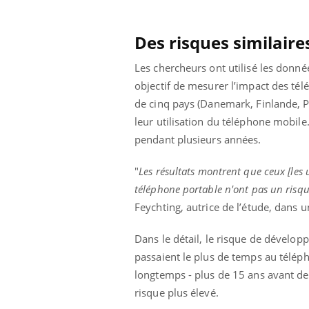
Pourquoi votre ventre
gâche-t-il les premiers
jours de vos vacances ?
Des risques similair
Les chercheurs ont utilisé les donn
objectif de mesurer l’impact des tél
de cinq pays (Danemark, Finlande, P
leur utilisation du téléphone mobile.
pendant plusieurs années.
"
Les résultats montrent que ceux [les 
téléphone portable n'ont pas un risq
Feychting, autrice de l’étude, dans 
Dans le détail, le risque de dévelo
passaient le plus de temps au télépho
longtemps - plus de 15 ans avant d
risque plus élevé.