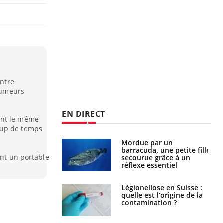
entre
 tumeurs
EN DIRECT
ent le même
oup de temps
e et chaleur : ce
Mordue par un
la science
barracuda, une petite fille
ent un portable
secourue grâce à un
réflexe essentiel
phone nuit-il à
Légionellose en Suisse :
tissage de la
quelle est l’origine de la
?
contamination ?