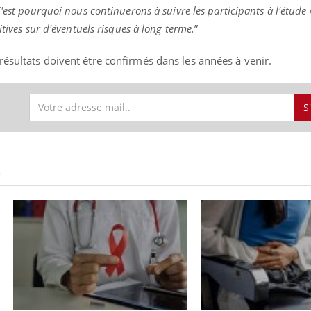
'est pourquoi nous continuerons à suivre les participants à l'étu
itives sur d'éventuels risques à long terme.
”
ésultats doivent être confirmés dans les années à venir.
ence en fer : comprendre pour
Insuline & Charge ment
tube
Youtube
Youtube
Yout
venir
osait en parler??
gue, irritabilité, brouillard mental ou
En 2026, l'insuline dans l
S
e alopécie… Les symptômes de la
reste entourée d'idées re
nce en fer sont multiples ce qui la rend
patients comme parfois ch
S