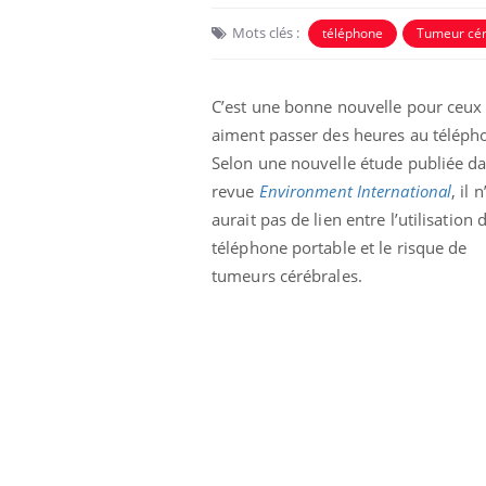
Mots clés :
téléphone
Tumeur cér
C’est une bonne nouvelle pour ceux
aiment passer des heures au télépho
Selon une nouvelle étude publiée da
revue
Environment International
, il n
aurait pas de lien entre l’utilisation 
téléphone portable et le risque de
tumeurs cérébrales.
La sieste empêche-t-elle
de dormir la nuit ?
VIH : la fin du comprimé
tous les jours se profile-t-
elle enfin ?