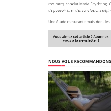
très rares,
conclut Maria Feychting.
C
de pouvoir tirer des conclusions défin
Une étude rassurante mais dont les r
Eczéma Chronique des Mains :
Car
Youtube
You
Youtube
expliquer ma maladie
pré
Vous aimez cet article ? Abonnez-
Il y a des sujets qui sont faciles à aborder...
Fati
vous à la newsletter !
d'autres non ! D'un côté, poser des
mêm
questions sur la maladie d'un proche c'est
care
montrer ...
...
NOUS VOUS RECOMMANDON