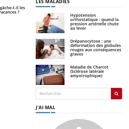
LES MALADIES
Fortes chaleurs : pourquoi le risque
âche-t-il les
de noyade grimpe-t-il ?
vacances ?
Hypotension
orthostatique : quand la
pression artérielle chute
au lever
Drépanocytose : une
déformation des globules
rouges aux conséquences
graves
Maladie de Charcot
(Sclérose latérale
amyotrophique)
J'AI MAL