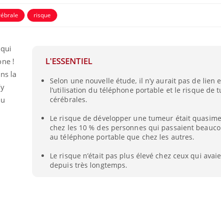
ébrale
risque
 qui
L'ESSENTIEL
ne !
ns la
Selon une nouvelle étude, il n’y aurait pas de lien 
’y
l’utilisation du téléphone portable et le risque de
du
cérébrales.
Le risque de développer une tumeur était quasim
chez les 10 % des personnes qui passaient beauc
au téléphone portable que chez les autres.
Fortes chaleurs :
Grossess
pourquoi le risque de
que dit 
Le risque n’était pas plus élevé chez ceux qui avai
noyade grimpe-t-il ?
depuis très longtemps.
Le Viagra pourrait-il
Le smart
freiner la propagation du
l'appren
cancer ?
lecture 