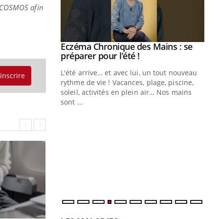
de COSMOS afin
ale : et si on
Eczéma Chronique des Mains : se
Youtube
ube
Youtube
préparer pour l’été !
e diabète de type 2
L'été arrive… et avec lui, un tout nouveau
'inscrire
çues chez les
rythme de vie ! Vacances, plage, piscine,
ez les soignants.
soleil, activités en plein air… Nos mains
sont ...
Di
You
Le 
nom
dia
défi