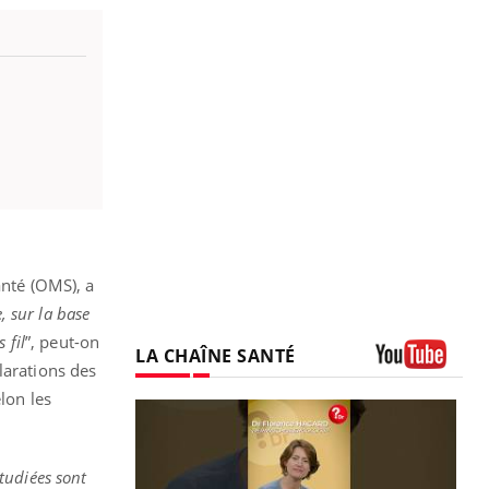
anté (OMS), a
 sur la base
 fil
”, peut-on
LA CHAÎNE SANTÉ
larations des
Youtube
lon les
tudiées sont