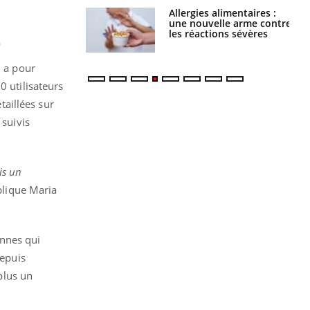
par une tique en
Allergies alimentaires :
, elle reste dans
une nouvelle arme contre
 pendant 42 jours
les réactions sévères
e
i a pour
0 utilisateurs
aillées sur
 suivis
is un
plique Maria
onnes qui
depuis
plus un