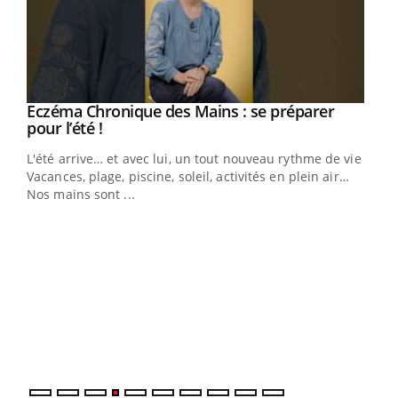
Eczéma Chronique des Mains : se préparer
Youtube
Youtube
pour l’été !
L'été arrive… et avec lui, un tout nouveau rythme de vie !
Vacances, plage, piscine, soleil, activités en plein air…
Nos mains sont ...
Dia
You
Le 
pers
ques