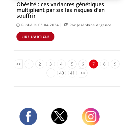
Obésité : ces variantes génétiques
multiplient par six les risques d'en
souffrir
|
Publié le 05.04.2024
Par Joséphine Argence
LIRE L'ARTICLE
<<
1
2
3
4
5
6
7
8
9
…
40
41
>>
Twitter
Facebook
Instagram