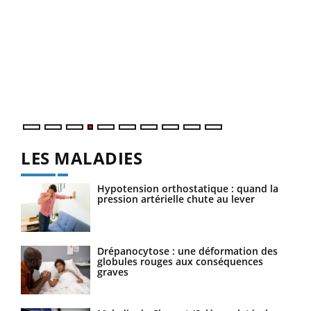
Dia
You
Le 
pers
ques
LES MALADIES
Hypotension orthostatique : quand la
pression artérielle chute au lever
Drépanocytose : une déformation des
globules rouges aux conséquences
graves