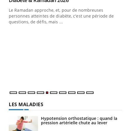
Diabète & Ramadan 2026
Le Ramadan approche, et, pour de nombreuses
vie !
personnes atteintes de diabète, c'est une période de
…
questions, de défis, mais ...
Un 
You
à l
Un é
mati
numé
LES MALADIES
Hypotension orthostatique : quand la
pression artérielle chute au lever