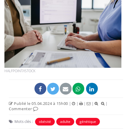
HALFPOINT/ISTOCK
Publié le 05.04.2024 à 15h00
|
|
|
|
|
Commenter
Mots clés :
obésité
adulte
génétique