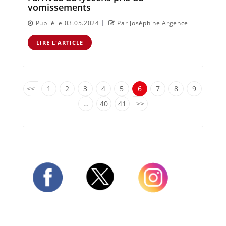
vomissements
|
Publié le 03.05.2024
Par Joséphine Argence
LIRE L'ARTICLE
<<
1
2
3
4
5
6
7
8
9
…
40
41
>>
Twitter
Facebook
Instagram