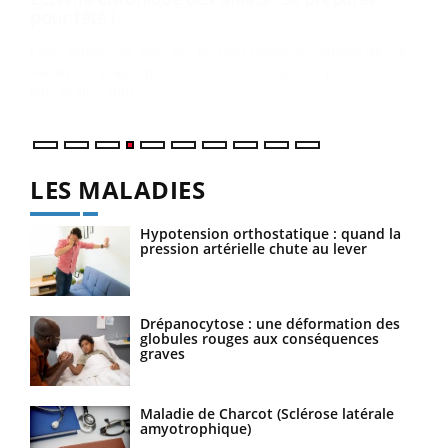
Le 
pers
ques
LES MALADIES
Hypotension orthostatique : quand la
pression artérielle chute au lever
Drépanocytose : une déformation des
globules rouges aux conséquences
graves
Maladie de Charcot (Sclérose latérale
amyotrophique)