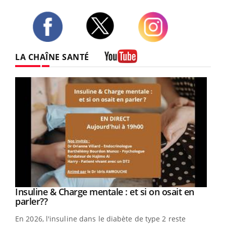
Twitter
Facebook
Instagram
LA CHAÎNE SANTÉ
Youtube
Youtube
Insuline & Charge mentale : et si on osait en
Youtube
Youtube
parler??
En 2026, l'insuline dans le diabète de type 2 reste