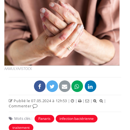
AAMULYA/ISTOCK
Publié le 07.05.2024 à 12h53
|
|
|
|
|
Commenter
Mots clés :
Panaris
infection bactérienne
traitement