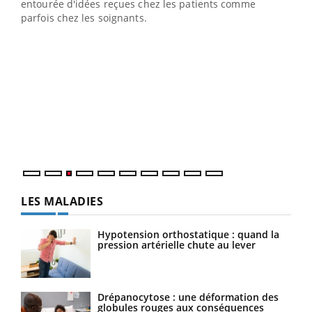
entourée d'idées reçues chez les patients comme
parfois chez les soignants.
Ecz
You
pour
L'ét
Vaca
Nos 
LES MALADIES
Hypotension orthostatique : quand la
pression artérielle chute au lever
Drépanocytose : une déformation des
globules rouges aux conséquences