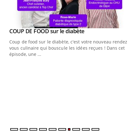
Youtube
cès
COUP DE FOOD sur le diabète
Youtube
Coup de food sur le diabète, c'est votre nouveau rendez-
 en
vous culinaire qui bouscule les idées reçues ! Dans cet
u
épisode, une ...
Qua
You
"Les
trav
DRH 