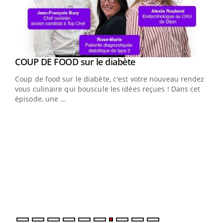
Youtube
Yout
COUP DE FOOD sur le diabète
Quand l’entreprise mise sur le bien être global
Youtube
Youtube
Coup de food sur le diabète, c'est votre nouveau rendez-
"Les rendez-vous de la santé et de la qualité de vie au
vous culinaire qui bouscule les idées reçues ! Dans cet
travail" de Pourquoi Docteur reçoivent Régis Blugeon,
épisode, une ...
DRH et directeur ...
Ecz
You
(3/3
Dans
vous
quot