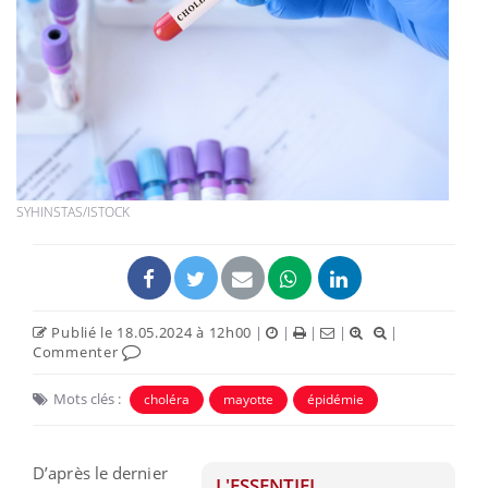
SYHINSTAS/ISTOCK
Publié le 18.05.2024 à 12h00
|
|
|
|
|
Commenter
Mots clés :
choléra
mayotte
épidémie
D’après le dernier
L'ESSENTIEL