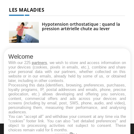
LES MALADIES
Hypotension orthostatique : quand la
pression artérielle chute au lever
Drépanocytose : une déformation des
globules rouges aux conséquences
Welcome
graves
With our 225
partners
, we wish to store and access information on
your devices (cookies, pixels in emails, etc.), combine and share
your personal data with our partners, whether collected on this
website or in our emails, already held by some of us, or obtained
Maladie de Charcot (Sclérose latérale
later, including in other contexts.
amyotrophique)
Processing this data (identifiers, browsing, preferences, purchases,
loyalty programs, IP, postal addresses and emails, phone, precise
geolocation, etc.) allows developing and offering you services,
content, commercial offers and ads across your devices and
screens (including by email, post, SMS, phone, audio, and video),
personalising them, measuring their performance, and analysing
audiences.
You can "accept all" and withdraw your consent at any time via the
"cookies" footer link
. You can also "set detailed preferences" and
object to processing activities not subject to consent. These
choices remain valid for 6 months.