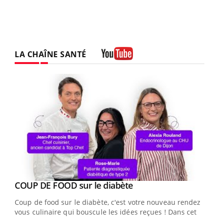
LA CHAÎNE SANTÉ
Youtube
Youtube
Yout
COUP DE FOOD sur le diabète
Quand l’entreprise mise sur le bien être global
Youtube
Youtube
Coup de food sur le diabète, c'est votre nouveau rendez-
"Les rendez-vous de la santé et de la qualité de vie au
vous culinaire qui bouscule les idées reçues ! Dans cet
travail" de Pourquoi Docteur reçoivent Régis Blugeon,