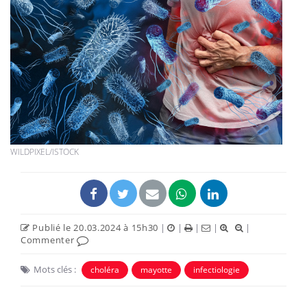
WILDPIXEL/ISTOCK
Publié le 20.03.2024 à 15h30
|
|
|
|
|
Commenter
Mots clés :
choléra
mayotte
infectiologie