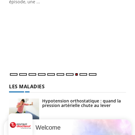
épisode, une ...
DRH et directeur ...
Ecz
You
(3/3
Dans
vous
quot
LES MALADIES
Hypotension orthostatique : quand la
pression artérielle chute au lever
Welcome
Drépanocytose : une déformation des
globules rouges aux conséquences