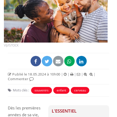
VIJ/ISTOCK
Publié le 18.05.2024 à 10h00
|
|
|
|
|
Commenter
Mots clés :
souvenirs
enfant
cerveau
Dès les premières
L'ESSENTIEL
années de sa vie,